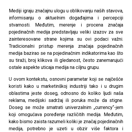
Mediji igraju značajnu ulogu u oblikovanju naših stavova,
informisanju o aktuelnim događajima i percepciji
stvarnosti. Međutim, merenje i procena značaja
pojedinačnih medija predstavljaju veliki izazov za sve
zainteresovane strane kojima su ovi podaci važni.
Tradicionalni pristup merenja značaja pojedinačnih
medija bazirao se na pojedinačnim indikatorima kao što
su tiraži, broj klikova ili gledanost, često zanemarujući
ostale aspekte uticaja medija na ciljnu grupu.
U ovom kontekstu, osnovni parametar koji se najčešće
koristi kako u marketinškoj industriji tako i u drugim
oblastima jeste doseg, odnosno do koliko ljudi naša
reklama, medijski sadržaj ili poruka može da stigne.
Doseg se može smatrati univerzalnim „currency“-jem
koji omogućava poređenje različitih medija. Međutim,
kako bismo zaista razumeli koliki je značaj pojedinačnih
medija, potrebno je uzeti u obzir više faktora i