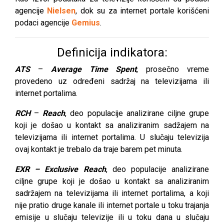
agencije
Nielsen
, dok su za internet portale korišćeni
podaci agencije
Gemius
.
Definicija indikatora:
ATS
–
Average Time Spent
, prosečno vreme
provedeno uz određeni sadržaj na televizijama ili
internet portalima.
RCH
–
Reach
, deo populacije analizirane ciljne grupe
koji je došao u kontakt sa analiziranim sadžajem na
televizijama ili internet portalima. U slučaju televizija
ovaj kontakt je trebalo da traje barem pet minuta.
EXR
– Exclusive Reach
, deo populacije analizirane
ciljne grupe koji je došao u kontakt sa analiziranim
sadržajem na televizijama ili internet portalima, a koji
nije pratio druge kanale ili internet portale u toku trajanja
emisije u slučaju televizije ili u toku dana u slučaju