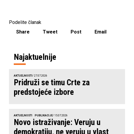
Podelite članak
Share
Tweet
Post
Email
Najaktuelnije
AKTUELNOSTI
/ 27.07.2026
Pridruži se timu Crte za
predstojeće izbore
AKTUELNOSTI
PUBLIKACIJE
/ 15.07.2026
Novo istraživanje: Veruju u
demokratiju, ne veruju u vlast