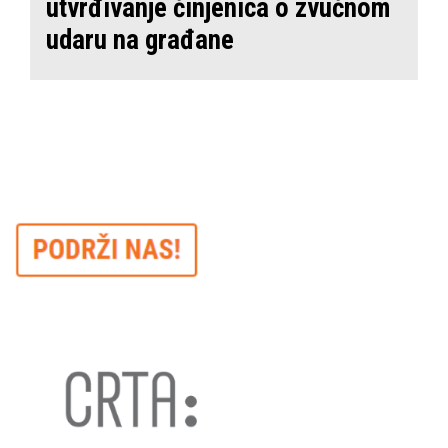
utvrđivanje činjenica o zvučnom
udaru na građane