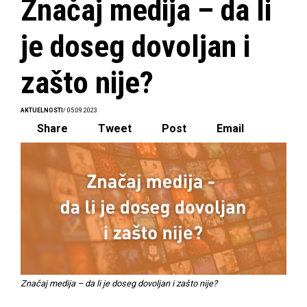
Značaj medija – da li
je doseg dovoljan i
zašto nije?
AKTUELNOSTI
/ 05.09.2023
Share
Tweet
Post
Email
Značaj medija – da li je doseg dovoljan i zašto nije?