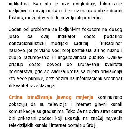
indikatora. Kao što je sve očiglednije, fokusiranje
isključivo na ovaj indikator, bez uzimanja u obzir drugih
faktora, može dovesti do neželjenih posledica.
Jedan od problema sa isključivim fokusom na doseg
jeste da ovaj indikator često podstiče
senzacionalistički medijski sadržaj i “klikabilne”
naslove, jer privlače veći broj kontakata, ali ne nužno i
dublje razumevanje ili angažovanost publike. Ovakav
pristup često dovodi do urušavanja kvaliteta
novinarstva, gde se sadržaj kreira sa ciljem privlačenja
što veće publike, bez obzira na informacionu vrednost
ili kvalitet izveštavanja.
Crtina istraživanja javnog mnjenja
kontinuirano
pokazuju da su televizija i internet glavni kanali
komunikacije sa građanima. Tako će na ovim stranicama
biti prikazani podaci koji ukazuju na značaj najvećih
televizijskih kanala i internet portala u Srbiji.