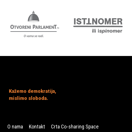
Kažemo demokratija,
mislimo sloboda.
O nama
Kontakt
Crta Co-sharing Space