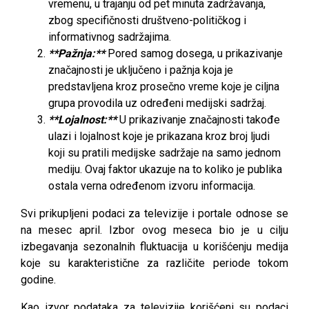
vremenu, u trajanju od pet minuta zadržavanja,
zbog specifičnosti društveno-političkog i
informativnog sadržajima.
**Pažnja:**
Pored samog dosega, u prikazivanje
značajnosti je uključeno i pažnja koja je
predstavljena kroz prosečno vreme koje je ciljna
grupa provodila uz određeni medijski sadržaj.
**Lojalnost:**
U prikazivanje značajnosti takođe
ulazi i lojalnost koje je prikazana kroz broj ljudi
koji su pratili medijske sadržaje na samo jednom
mediju. Ovaj faktor ukazuje na to koliko je publika
ostala verna određenom izvoru informacija.
Svi prikupljeni podaci za televizije i portale odnose se
na mesec april. Izbor ovog meseca bio je u cilju
izbegavanja sezonalnih fluktuacija u korišćenju medija
koje su karakteristične za različite periode tokom
godine.
Kao izvor podataka za televizije korišćeni su podaci