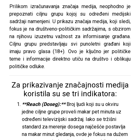
Prilikom izračunavanja značaja medija, neophodno je
prepoznati ciljnu grupu kojoj su određeni medijski
sadržaji namenjeni. U prikazu značaja medija, koji sledi,
fokus je na društveno-političkim sadržajima, s obzirom
na njihovu izuzetnu važnost za informisanje građana.
Ciljnu grupu predstavljaju svi punoletni građani koji
imaju pravo glasa (18+). Ovo je ključno jer političke
teme i informacije direktno utiču na društvo i oblikuju
političke odluke.
Za prikazivanje značajnosti medija
koristila su se tri indikatora:
**Reach (Doseg):**
Broj ljudi koji su u okviru
jedne ciljne grupe proveli makar pet minuta uz
određeni televizijski sadržaj. Iako se tržišni
standard za merenje dosega najčešće postavlja
na makar minut gledanja, ovde je fokus na dužem