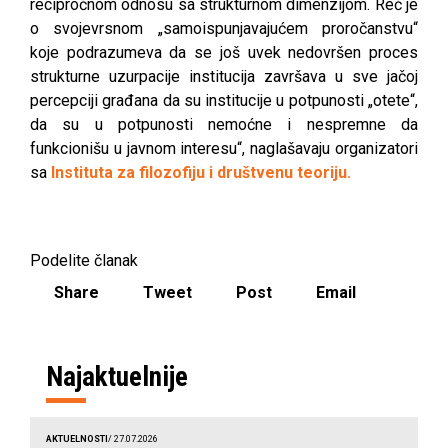
recipročnom odnosu sa strukturnom dimenzijom. Reč je
o svojevrsnom „samoispunjavajućem proročanstvu“
koje podrazumeva da se još uvek nedovršen proces
strukturne uzurpacije institucija završava u sve jačoj
percepciji građana da su institucije u potpunosti „otete“,
da su u potpunosti nemoćne i nespremne da
funkcionišu u javnom interesu“, naglašavaju organizatori
sa
Instituta za filozofiju i društvenu teoriju.
Podelite članak
Share
Tweet
Post
Email
Najaktuelnije
AKTUELNOSTI
/ 27.07.2026