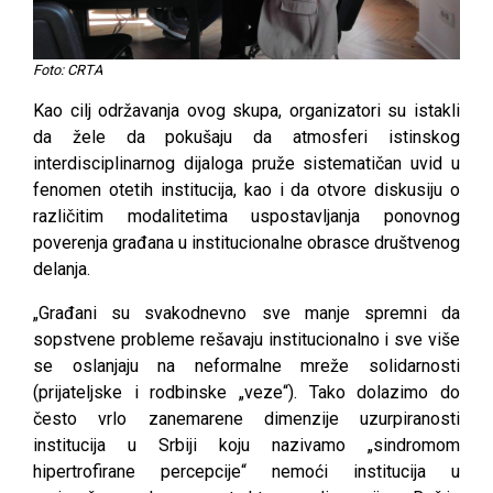
Foto: CRTA
Kao cilj održavanja ovog skupa, organizatori su istakli
da žele da pokušaju da atmosferi istinskog
interdisciplinarnog dijaloga pruže sistematičan uvid u
fenomen otetih institucija, kao i da otvore diskusiju o
različitim modalitetima uspostavljanja ponovnog
poverenja građana u institucionalne obrasce društvenog
delanja.
„Građani su svakodnevno sve manje spremni da
sopstvene probleme rešavaju institucionalno i sve više
se oslanjaju na neformalne mreže solidarnosti
(prijateljske i rodbinske „veze“). Tako dolazimo do
često vrlo zanemarene dimenzije uzurpiranosti
institucija u Srbiji koju nazivamo „sindromom
hipertrofirane percepcije“ nemoći institucija u