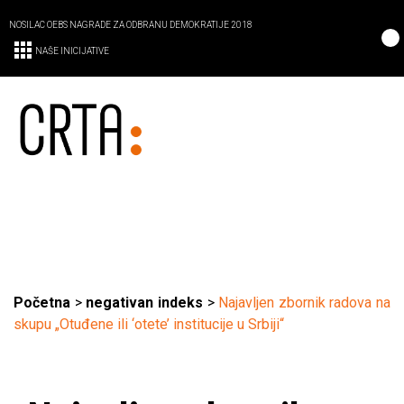
NOSILAC OEBS NAGRADE ZA ODBRANU DEMOKRATIJE 2018
NAŠE INICIJATIVE
Početna
>
negativan indeks
>
Najavljen zbornik radova na
skupu „Otuđene ili ‘otete’ institucije u Srbiji“