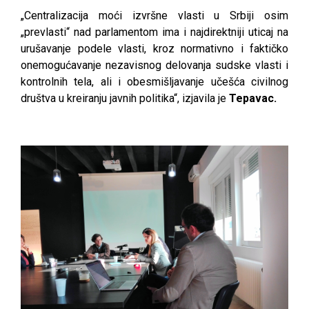
„Centralizacija moći izvršne vlasti u Srbiji osim
„prevlasti“ nad parlamentom ima i najdirektniji uticaj na
urušavanje podele vlasti, kroz normativno i faktičko
onemogućavanje nezavisnog delovanja sudske vlasti i
kontrolnih tela, ali i obesmišljavanje učešća civilnog
društva u kreiranju javnih politika“, izjavila je
Tepavac.