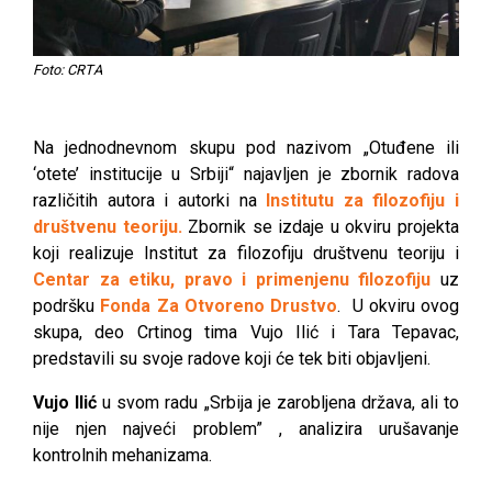
Foto: CRTA
Na jednodnevnom skupu pod nazivom „Otuđene ili
‘otete’ institucije u Srbiji“ najavljen je zbornik radova
različitih autora i autorki na
Institutu za filozofiju i
društvenu teoriju.
Zbornik se izdaje u okviru projekta
koji realizuje Institut za filozofiju društvenu teoriju i
Centar za etiku, pravo i primenjenu filozofiju
uz
podršku
Fonda Za Otvoreno Drustvo
. U okviru ovog
skupa, deo Crtinog tima Vujo Ilić i Tara Tepavac,
predstavili su svoje radove koji će tek biti objavljeni.
Vujo Ilić
u svom radu „Srbija je zarobljena država, ali to
nije njen najveći problem” , analizira urušavanje
kontrolnih mehanizama.