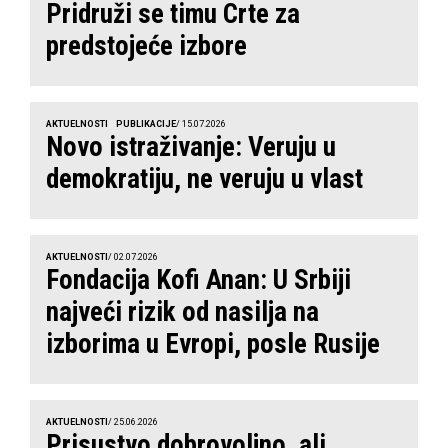
Pridruži se timu Crte za
predstojeće izbore
AKTUELNOSTI
PUBLIKACIJE
/ 15.07.2026
Novo istraživanje: Veruju u
demokratiju, ne veruju u vlast
AKTUELNOSTI
/ 02.07.2026
Fondacija Kofi Anan: U Srbiji
najveći rizik od nasilja na
izborima u Evropi, posle Rusije
AKTUELNOSTI
/ 25.06.2026
Prisustvo dobrovoljno, ali