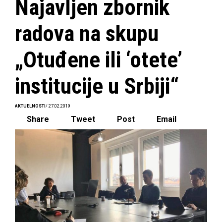
Najavljen zbornik
radova na skupu
„Otuđene ili ‘otete’
institucije u Srbiji“
AKTUELNOSTI
/ 27.02.2019
Share
Tweet
Post
Email