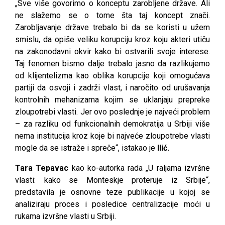
„Sve više govorimo o konceptu zarobljene države. Ali
ne slažemo se o tome šta taj koncept znači.
Zarobljavanje države trebalo bi da se koristi u užem
smislu, da opiše veliku korupciju kroz koju akteri utiču
na zakonodavni okvir kako bi ostvarili svoje interese.
Taj fenomen bismo dalje trebalo jasno da razlikujemo
od klijentelizma kao oblika korupcije koji omogućava
partiji da osvoji i zadrži vlast, i naročito od urušavanja
kontrolnih mehanizama kojim se uklanjaju prepreke
zloupotrebi vlasti. Jer ovo poslednje je najveći problem
– za razliku od funkcionalnih demokratija u Srbiji više
nema institucija kroz koje bi najveće zloupotrebe vlasti
mogle da se istraže i spreče“, istakao je
Ilić.
Tara Tepavac
kao ko-autorka rada „U raljama izvršne
vlasti: kako se Monteskje proteruje iz Srbije“,
predstavila je osnovne teze publikacije u kojoj se
analiziraju proces i posledice centralizacije moći u
rukama izvršne vlasti u Srbiji.