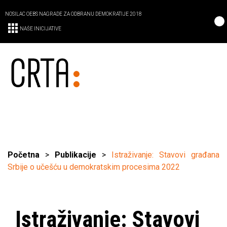
NOSILAC OEBS NAGRADE ZA ODBRANU DEMOKRATIJE 2018
NAŠE INICIJATIVE
Početna
>
Publikacije
>
Istraživanje: Stavovi građana
Srbije o učešću u demokratskim procesima 2022
Istraživanje: Stavovi