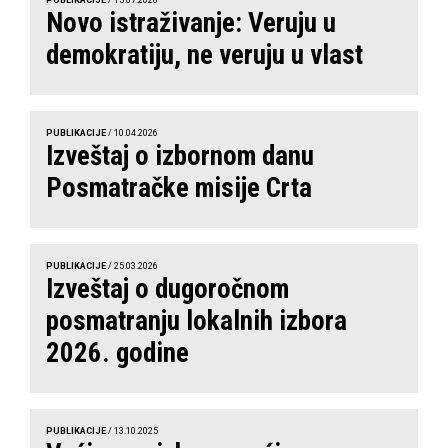
Novo istraživanje: Veruju u
demokratiju, ne veruju u vlast
PUBLIKACIJE
/ 10.04.2026
Izveštaj o izbornom danu
Posmatračke misije Crta
PUBLIKACIJE
/ 25.03.2026
Izveštaj o dugoročnom
posmatranju lokalnih izbora
2026. godine
PUBLIKACIJE
/ 13.10.2025