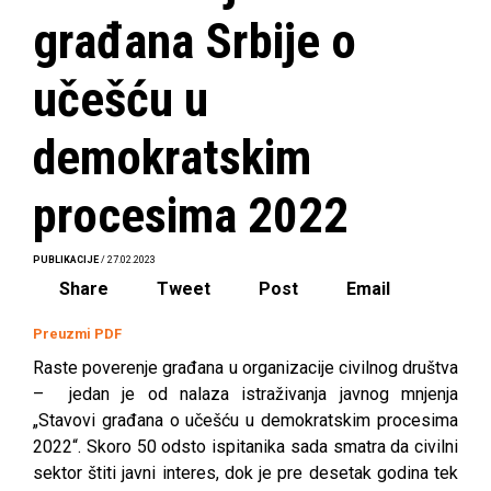
građana Srbije o
učešću u
demokratskim
procesima 2022
PUBLIKACIJE
/ 27.02.2023
Share
Tweet
Post
Email
Preuzmi PDF
Raste poverenje građana u organizacije civilnog društva
– jedan je od nalaza istraživanja javnog mnjenja
„Stavovi građana o učešću u demokratskim procesima
2022“. Skoro 50 odsto ispitanika sada smatra da civilni
sektor štiti javni interes, dok je pre desetak godina tek