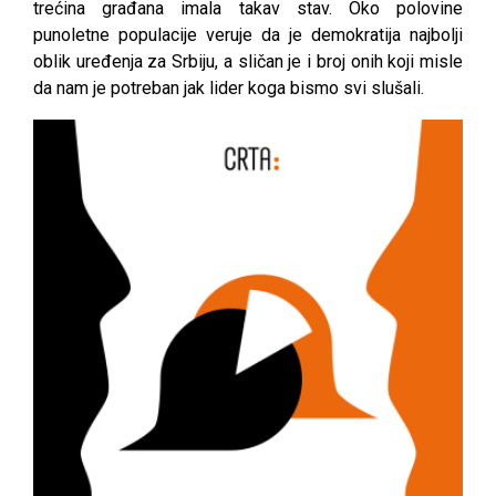
trećina građana imala takav stav. Oko polovine
punoletne populacije veruje da je demokratija najbolji
oblik uređenja za Srbiju, a sličan je i broj onih koji misle
da nam je potreban jak lider koga bismo svi slušali.