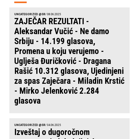
UNCATEGORIZED @SR
/ 08.06.2025
ZAJEČAR REZULTATI -
Aleksandar Vučić - Ne damo
Srbiju - 14.199 glasova,
Promena u koju verujemo -
Uglješa Đuričković - Dragana
Rašić 10.312 glasova, Ujedinjeni
za spas Zaječara - Miladin Krstić
- Mirko Jelenković 2.284
glasova
UNCATEGORIZED @SR
/ 04.06.2025
Izveštaj o dugoročnom