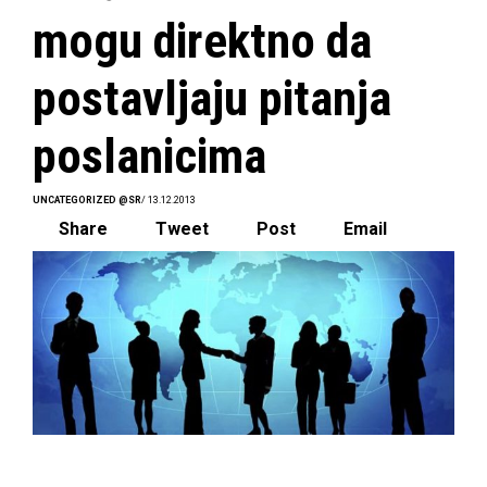
mogu direktno da
postavljaju pitanja
poslanicima
UNCATEGORIZED @SR
/ 13.12.2013
Share
Tweet
Post
Email