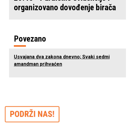
organizovano dovođenje birača
Povezano
Usvajana dva zakona dnevno; Svaki sedmi
amandman prihvaćen