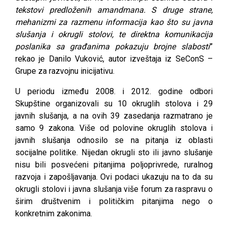
tekstovi predloženih amandmana. S druge strane,
mehanizmi za razmenu informacija kao što su javna
slušanja i okrugli stolovi, te direktna komunikacija
poslanika sa građanima pokazuju brojne slabosti
”
rekao je Danilo Vuković, autor izveštaja iz SeConS –
Grupe za razvojnu inicijativu.
U periodu između 2008. i 2012. godine odbori
Skupštine organizovali su 10 okruglih stolova i 29
javnih slušanja, a na ovih 39 zasedanja razmatrano je
samo 9 zakona. Više od polovine okruglih stolova i
javnih slušanja odnosilo se na pitanja iz oblasti
socijalne politike. Nijedan okrugli sto ili javno slušanje
nisu bili posvećeni pitanjima poljoprivrede, ruralnog
razvoja i zapošljavanja. Ovi podaci ukazuju na to da su
okrugli stolovi i javna slušanja više forum za raspravu o
širim društvenim i političkim pitanjima nego o
konkretnim zakonima.