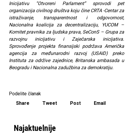
Inicijativu “Otvoreni Parlament” sprovodi pet
organizacija civilnog društva koju čine CRTA -Centar za
istraživanje, transparentnost i odgovornost,
Nacionalna koalicija za decentralizaciju, YUCOM –
Komitet pravnika za ljudska prava, SeConS – Grupa za
razvojnu inicijativu i Zaječarska inicijativa.
Sprovođenje projekta finansijski podržava Američka
agencija za međunarodni razvoj (USAID) preko
Instituta za održive zajednice, Britanska ambasada u
Beogradu i Nacionalna zadužbina za demokratiju.
Podelite članak
Share
Tweet
Post
Email
Najaktuelnije