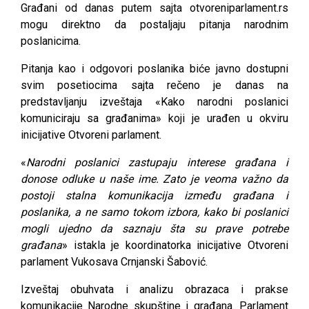
Građani od danas putem sajta otvoreniparlament.rs
mogu direktno da postaljaju pitanja narodnim
poslanicima.
Pitanja kao i odgovori poslanika biće javno dostupni
svim posetiocima sajta rečeno je danas na
predstavljanju izveštaja «Kako narodni poslanici
komuniciraju sa građanima» koji je urađen u okviru
inicijative Otvoreni parlament.
«
Narodni poslanici zastupaju interese građana i
donose odluke u naše ime. Zato je veoma važno da
postoji stalna komunikacija između građana i
poslanika, a ne samo tokom izbora, kako bi poslanici
mogli ujedno da saznaju šta su prave potrebe
građana
» istakla je koordinatorka inicijative Otvoreni
parlament Vukosava Crnjanski Šabović.
Izveštaj obuhvata i analizu obrazaca i prakse
komunikacije Narodne skupštine i građana. Parlament