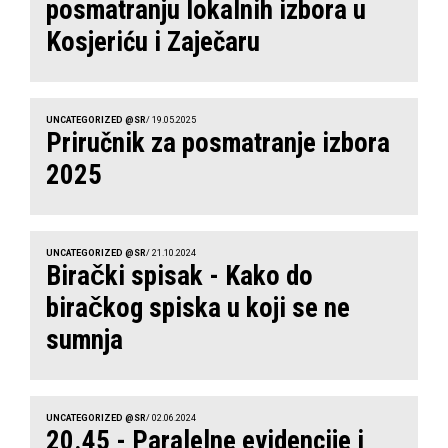
posmatranju lokalnih izbora u
Kosjeriću i Zaječaru
UNCATEGORIZED @SR
/ 19.05.2025
Priručnik za posmatranje izbora
2025
UNCATEGORIZED @SR
/ 21.10.2024
Birački spisak - Kako do
biračkog spiska u koji se ne
sumnja
UNCATEGORIZED @SR
/ 02.06.2024
20.45 - Paralelne evidencije i