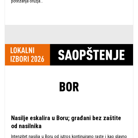
potezanja oružja…
Nasilje eskalira u Boru; građani bez zaštite
od nasilnika
Intenzitet nasilja u Boru od jutros kontinuirano raste i kao glavno