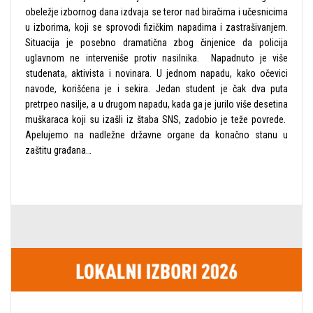
obeležje izbornog dana izdvaja se teror nad biračima i učesnicima
u izborima, koji se sprovodi fizičkim napadima i zastrašivanjem.
Situacija je posebno dramatična zbog činjenice da policija
uglavnom ne interveniše protiv nasilnika. Napadnuto je više
studenata, aktivista i novinara. U jednom napadu, kako očevici
navode, korišćena je i sekira. Jedan student je čak dva puta
pretrpeo nasilje, a u drugom napadu, kada ga je jurilo više desetina
muškaraca koji su izašli iz štaba SNS, zadobio je teže povrede.
Apelujemo na nadležne državne organe da konačno stanu u
zaštitu građana…