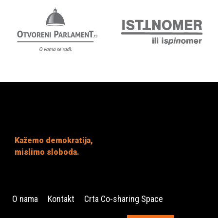
Kažemo demokratija,
mislimo sloboda.
O nama
Kontakt
Crta Co-sharing Space