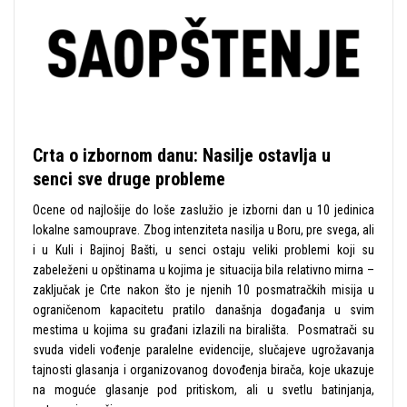
Crta o izbornom danu: Nasilje ostavlja u
senci sve druge probleme
Ocene od najlošije do loše zaslužio je izborni dan u 10 jedinica
lokalne samouprave. Zbog intenziteta nasilja u Boru, pre svega, ali
i u Kuli i Bajinoj Bašti, u senci ostaju veliki problemi koji su
zabeleženi u opštinama u kojima je situacija bila relativno mirna –
zaključak je Crte nakon što je njenih 10 posmatračkih misija u
ograničenom kapacitetu pratilo današnja događanja u svim
mestima u kojima su građani izlazili na birališta. Posmatrači su
svuda videli vođenje paralelne evidencije, slučajeve ugrožavanja
tajnosti glasanja i organizovanog dovođenja birača, koje ukazuje
na moguće glasanje pod pritiskom, ali u svetlu batinjanja,