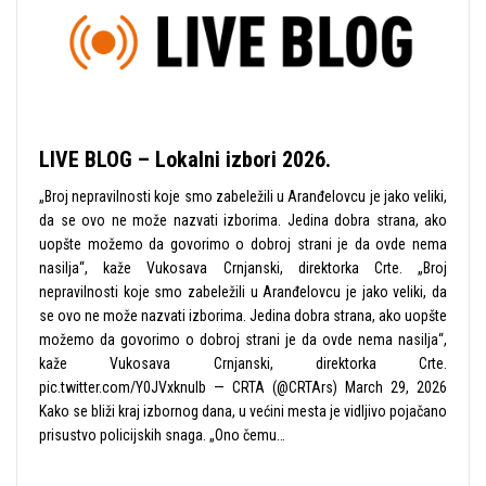
LIVE BLOG – Lokalni izbori 2026.
„Broj nepravilnosti koje smo zabeležili u Aranđelovcu je jako veliki,
da se ovo ne može nazvati izborima. Jedina dobra strana, ako
uopšte možemo da govorimo o dobroj strani je da ovde nema
nasilja“, kaže Vukosava Crnjanski, direktorka Crte. „Broj
nepravilnosti koje smo zabeležili u Aranđelovcu je jako veliki, da
se ovo ne može nazvati izborima. Jedina dobra strana, ako uopšte
možemo da govorimo o dobroj strani je da ovde nema nasilja“,
kaže Vukosava Crnjanski, direktorka Crte.
pic.twitter.com/Y0JVxknulb — CRTA (@CRTArs) March 29, 2026
Kako se bliži kraj izbornog dana, u većini mesta je vidljivo pojačano
prisustvo policijskih snaga. „Ono čemu…