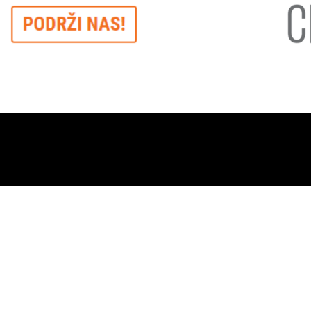
Kažemo demokratija,
O nama
Kontakt
C
mislimo sloboda.