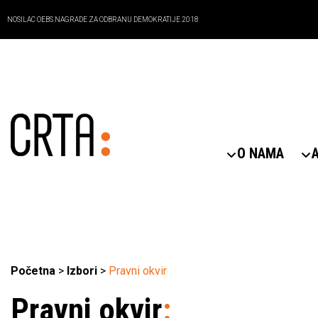
NOSILAC OEBS NAGRADE ZA ODBRANU DEMOKRATIJE 2018
O NAMA
Početna
>
Izbori
>
Pravni okvir
Pravni okvir