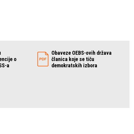
u
Obaveze OEBS-ovih država
ncije o
članica koje se tiču
ESS-a
demokratskih izbora