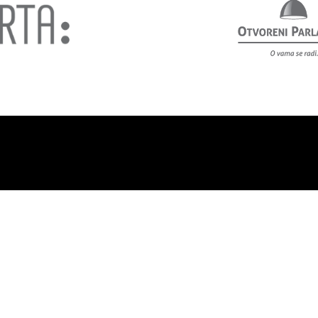
rta Co-sharing Space
Politika privatnosti
Nabavke