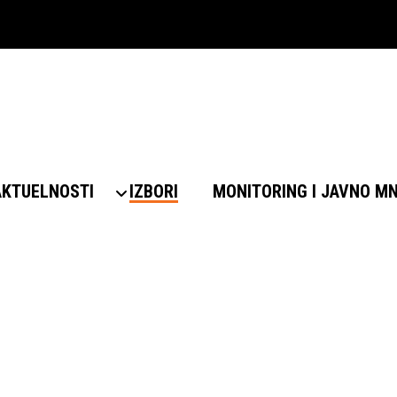
AKTUELNOSTI
IZBORI
MONITORING I JAVNO M