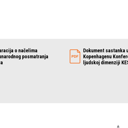
aracija o načelima
Dokument sastanka 
narodnog posmatranja
Kopenhagenu Konfere
ra
ljudskoj dimenziji K