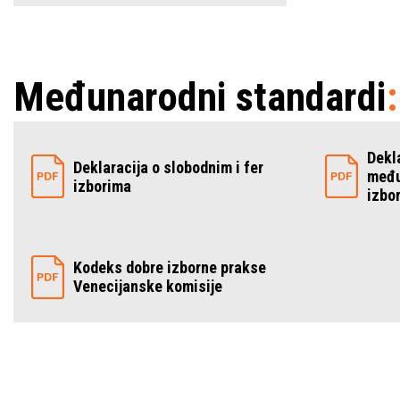
Međunarodni standardi
Dekl
Deklaracija o slobodnim i fer
među
izborima
izbo
Kodeks dobre izborne prakse
Venecijanske komisije