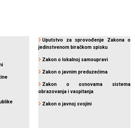
Uputstvo za sprovođenje Zakona o
jedinstvenom biračkom spisku
Zakon o lokalnoj samoupravi
ni
Zakon o javnim preduzećima
tine
Zakon o osnovama sistema
obrazovanja i vaspitanja
ublike
Zakon o javnoj svojini