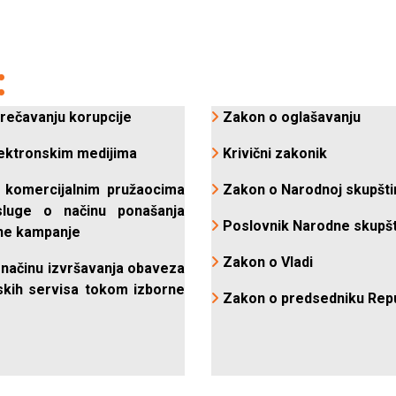
rečavanju korupcije
Zakon o oglašavanju
ektronskim medijima
Krivični zakonik
 komercijalnim pružaocima
Zakon o Narodnoj skupšti
sluge o načinu ponašanja
Poslovnik Narodne skupš
ne kampanje
Zakon o Vladi
o načinu izvršavanja obaveza
skih servisa tokom izborne
Zakon o predsedniku Rep