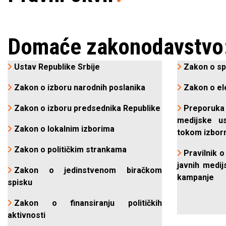
Domaće zakonodavstvo
Ustav Republike Srbije
Zakon o sp
Zakon o izboru narodnih poslanika
Zakon o el
Zakon o izboru predsednika Republike
Preporuka
medijske u
Zakon o lokalnim izborima
tokom izbor
Zakon o političkim strankama
Pravilnik 
javnih medij
Zakon o jedinstvenom biračkom
kampanje
spisku
Zakon o finansiranju političkih
aktivnosti