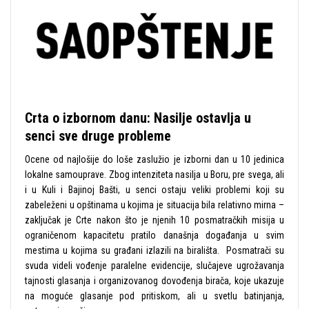
Crta o izbornom danu: Nasilje ostavlja u
senci sve druge probleme
Ocene od najlošije do loše zaslužio je izborni dan u 10 jedinica
lokalne samouprave. Zbog intenziteta nasilja u Boru, pre svega, ali
i u Kuli i Bajinoj Bašti, u senci ostaju veliki problemi koji su
zabeleženi u opštinama u kojima je situacija bila relativno mirna –
zaključak je Crte nakon što je njenih 10 posmatračkih misija u
ograničenom kapacitetu pratilo današnja događanja u svim
mestima u kojima su građani izlazili na birališta. Posmatrači su
svuda videli vođenje paralelne evidencije, slučajeve ugrožavanja
tajnosti glasanja i organizovanog dovođenja birača, koje ukazuje
na moguće glasanje pod pritiskom, ali u svetlu batinjanja,