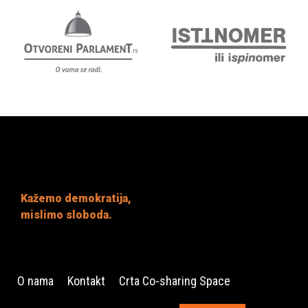
Kažemo demokratija,
mislimo sloboda.
O nama
Kontakt
Crta Co-sharing Space