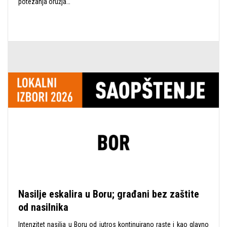
potezanja oružja…
Nasilje eskalira u Boru; građani bez zaštite
od nasilnika
Intenzitet nasilja u Boru od jutros kontinuirano raste i kao glavno