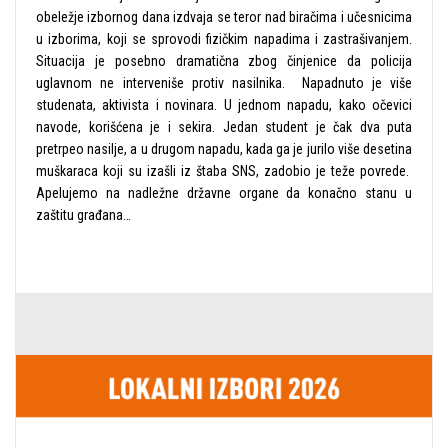
obeležje izbornog dana izdvaja se teror nad biračima i učesnicima
u izborima, koji se sprovodi fizičkim napadima i zastrašivanjem.
Situacija je posebno dramatična zbog činjenice da policija
uglavnom ne interveniše protiv nasilnika. Napadnuto je više
studenata, aktivista i novinara. U jednom napadu, kako očevici
navode, korišćena je i sekira. Jedan student je čak dva puta
pretrpeo nasilje, a u drugom napadu, kada ga je jurilo više desetina
muškaraca koji su izašli iz štaba SNS, zadobio je teže povrede.
Apelujemo na nadležne državne organe da konačno stanu u
zaštitu građana…