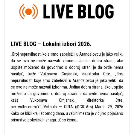
LIVE BLOG – Lokalni izbori 2026.
„Broj nepravilnosti koje smo zabeležili u Aranđelovcu je jako veliki,
da se ovo ne može nazvati izborima. Jedina dobra strana, ako
uopšte možemo da govorimo o dobroj strani je da ovde nema
nasilja“, kaže Vukosava Crnjanski, direktorka Crte. „Broj
nepravilnosti koje smo zabeležili u Aranđelovcu je jako veliki, da
se ovo ne može nazvati izborima. Jedina dobra strana, ako uopšte
možemo da govorimo o dobroj strani je da ovde nema nasilja“,
kaže Vukosava Crnjanski, direktorka Crte.
pic.twitter.com/Y0JVxknulb — CRTA (@CRTArs) March 29, 2026
Kako se bliži kraj izbornog dana, u većini mesta je vidljivo pojačano
prisustvo policijskih snaga. „Ono čemu…