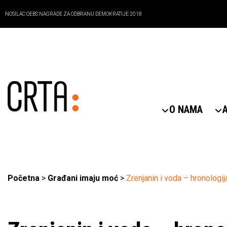
NOSILAC OEBS NAGRADE ZA ODBRANU DEMOKRATIJE 2018
O NAMA
Početna
>
Građani imaju moć
>
Zrenjanin i voda – hronologi