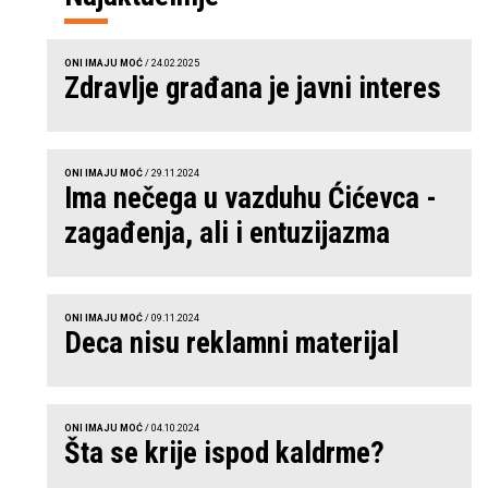
ONI IMAJU MOĆ
/ 24.02.2025
Zdravlje građana je javni interes
ONI IMAJU MOĆ
/ 29.11.2024
Ima nečega u vazduhu Ćićevca -
zagađenja, ali i entuzijazma
ONI IMAJU MOĆ
/ 09.11.2024
Deca nisu reklamni materijal
ONI IMAJU MOĆ
/ 04.10.2024
Šta se krije ispod kaldrme?