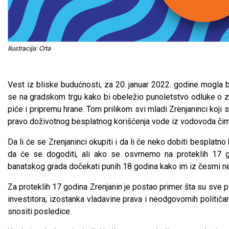
Ilustracija: Crta
Vest iz bliske budućnosti, za 20. januar 2022. godine mogla bi
se na gradskom trgu kako bi obeležio punoletstvo odluke o 
piće i pripremu hrane. Tom prilikom svi mladi Zrenjaninci koji 
pravo doživotnog besplatnog korišćenja vode iz vodovoda čim
Da li će se Zrenjaninci okupiti i da li će neko dobiti besplatn
da će se dogoditi, ali ako se osvrnemo na proteklih 17 g
banatskog grada dočekati punih 18 godina kako im iz česmi ne
Za proteklih 17 godina Zrenjanin je postao primer šta su sve p
investitora, izostanka vladavine prava i neodgovornih politič
snositi posledice.