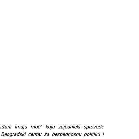
Građani imaju moć“ koju zajednički sprovode
u, Beogradski centar za bezbednosnu politiku i