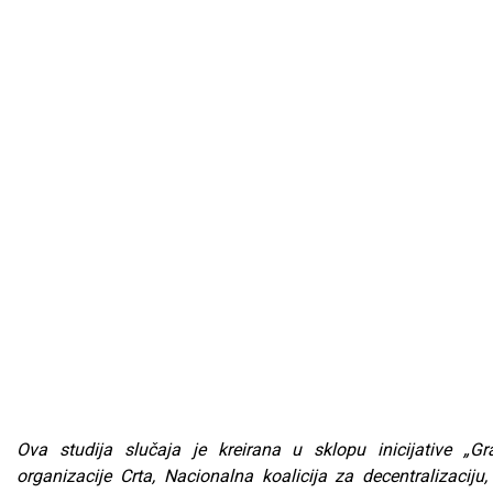
Ova studija slučaja je kreirana u sklopu inicijative „
organizacije Crta, Nacionalna koalicija za decentralizacij