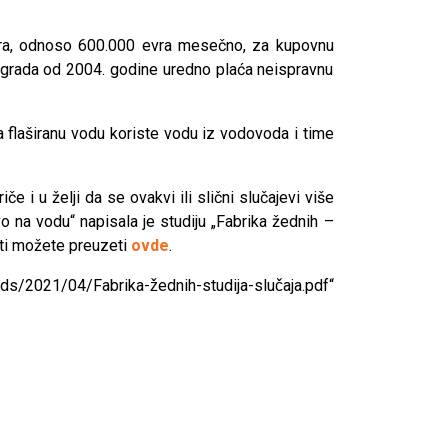
vra, odnoso 600.000 evra mesečno, za kupovnu
g grada od 2004. godine uredno plaća neispravnu
 flaširanu vodu koriste vodu iz vodovoda i time
e i u želji da se ovakvi ili slični slučajevi više
avo na vodu“
napisala je studiju
„Fabrika žednih –
sti možete preuzeti
ovde
.
021/04/Fabrika-žednih-studija-slučaja.pdf“