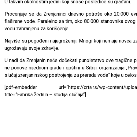
U takvim okolnostim jedini koji snose posledice su građani.
Procenjuje se da Zrenjaninci dnevno potroše oko 20.000 e
flaširane vode. Paralelno sa tim, oko 80.000 stanovnika ovo
vodu zabranjenu za korišćenje.
Najviše su pogođeni najugroženiji. Mnogi koji nemaju novca za
ugrožavaju svoje zdravlje.
U nadi da Zrenjanin neće dočekati punoletstvo ove tragične prič
ne ponove nijednom gradu i opštini u Srbiji, organizacija „Pr
slučaj zrenjaninskog postrojenja za preradu vode“ koje u celo
[pdf-embedder url=“https://crta.rs/wp-content/uploads/2
title=“Fabrika žednih – studija slučaja“]