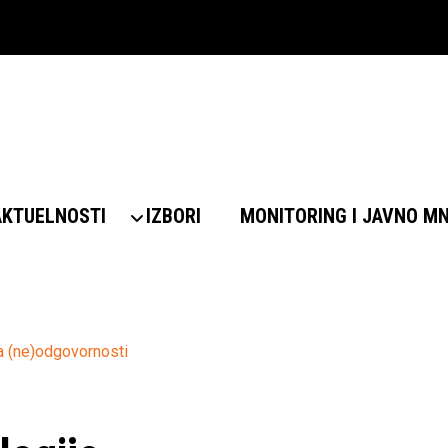
AKTUELNOSTI
IZBORI
MONITORING I JAVNO M
ja (ne)odgovornosti