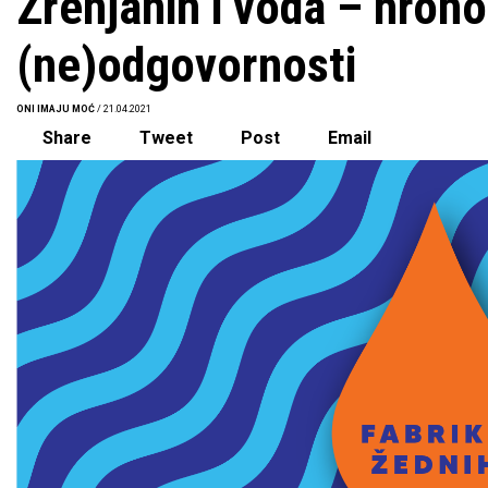
Zrenjanin i voda – hrono
(ne)odgovornosti
ONI IMAJU MOĆ
/ 21.04.2021
Share
Tweet
Post
Email