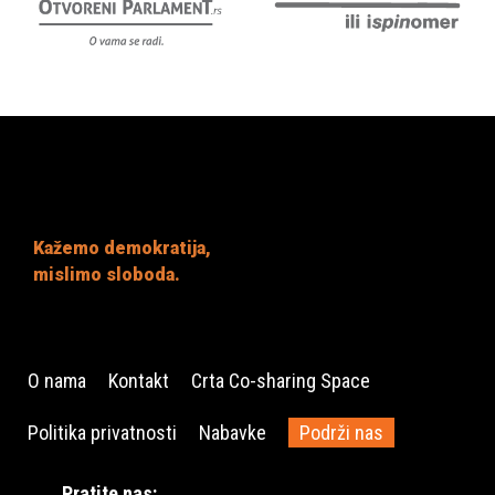
Kažemo demokratija,
mislimo sloboda.
O nama
Kontakt
Crta Co-sharing Space
Politika privatnosti
Nabavke
Podrži nas
Pratite nas: