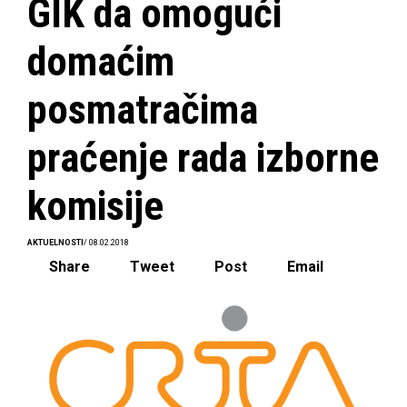
GIK da omogući
domaćim
posmatračima
praćenje rada izborne
komisije
AKTUELNOSTI
/ 08.02.2018
Share
Tweet
Post
Email