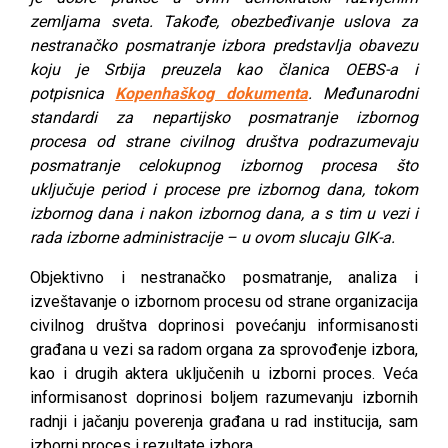
zemljama sveta. Takođe, obezbeđivanje uslova za
nestranačko posmatranje izbora predstavlja obavezu
koju je Srbija preuzela kao članica OEBS-a i
potpisnica
Kopenhaškog dokumenta
.
Međunarodni
standardi za nepartijsko posmatranje izbornog
procesa od strane civilnog društva podrazumevaju
posmatranje celokupnog izbornog procesa što
uključuje period i procese pre izbornog dana, tokom
izbornog dana i nakon izbornog dana, a s tim u vezi i
rada izborne administracije – u ovom slucaju GIK-a.
Objektivno i nestranačko posmatranje, analiza i
izveštavanje o izbornom procesu od strane organizacija
civilnog društva doprinosi povećanju informisanosti
građana u vezi sa radom organa za sprovođenje izbora,
kao i drugih aktera uključenih u izborni proces. Veća
informisanost doprinosi boljem razumevanju izbornih
radnji i jačanju poverenja građana u rad institucija, sam
izborni proces i rezultate izbora.