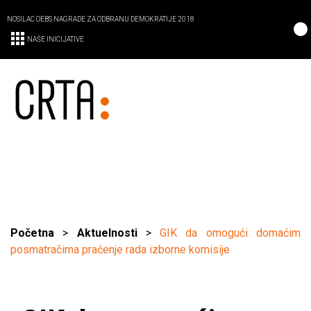
NOSILAC OEBS NAGRADE ZA ODBRANU DEMOKRATIJE 2018
NAŠE INICIJATIVE
Početna
>
Aktuelnosti
>
GIK da omogući domaćim
posmatračima praćenje rada izborne komisije