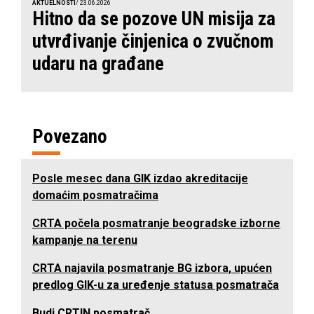
AKTUELNOSTI
/ 23.06.2026
Hitno da se pozove UN misija za
utvrđivanje činjenica o zvučnom
udaru na građane
Povezano
Posle mesec dana GIK izdao akreditacije
domaćim posmatračima
CRTA počela posmatranje beogradske izborne
kampanje na terenu
CRTA najavila posmatranje BG izbora, upućen
predlog GIK-u za uređenje statusa posmatrača
Budi CRTIN posmatrač