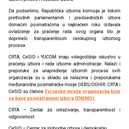
Da podsetimo, Republička izborna komisija je tokom
prethodnih parlamentarnih i predsedničkih izbora
domaćim posmatračima u najkraćem roku izdavala
ovlašćenje za praćenje rada ovog organa što je
doprinelo transparentnosti celokupnog izbornog
procesa.
CRTA, CeSID i YUCOM imaju višegodišnje iskustvo u
praćenju izbora i rada izborne administracije. Nalazi i
preporuke za unapređenje izbornih procesa ovih
organizacija su u skladu sa nalazima i preporukama
međunarodne posmatračke misije OEBS/ODHIR. CRTA i
CeSID su članice
Evropske mreže organizacija koje
se bave posmatranjem izbora (ENEMO).
CRTA – Centar za istraživanje, transparentnost i
odgovornost
CeSID – Centar za slobodne izbore i demokratiju