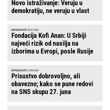
Novo istraživanje: Veruju u
demokratiju, ne veruju u vlast
AKTUELNOSTI
/ 02.07.2026
Fondacija Kofi Anan: U Srbiji
najveći rizik od nasilja na
izborima u Evropi, posle Rusije
AKTUELNOSTI
/ 25.06.2026
Prisustvo dobrovoljno, ali
obavezno; kako se pune redovi
na SNS skupu 27. juna