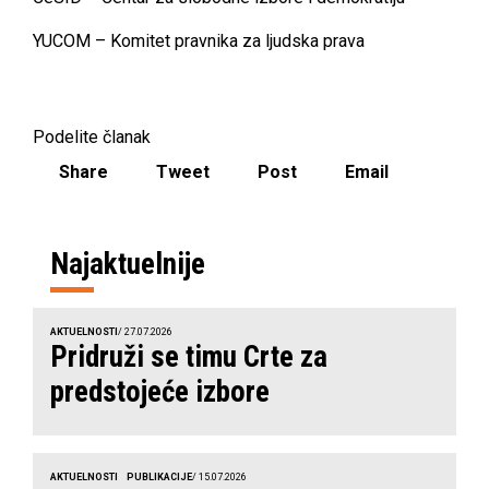
YUCOM – Komitet pravnika za ljudska prava
Podelite članak
Share
Tweet
Post
Email
Najaktuelnije
AKTUELNOSTI
/ 27.07.2026
Pridruži se timu Crte za
predstojeće izbore
AKTUELNOSTI
PUBLIKACIJE
/ 15.07.2026