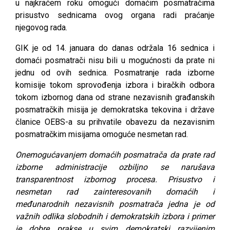
u najkraćem roku omogući domaćim posmatračima
prisustvo sednicama ovog organa radi praćanje
njegovog rada.
GIK je od 14. januara do danas održala 16 sednica i
domaći posmatrači nisu bili u mogućnosti da prate ni
jednu od ovih sednica. Posmatranje rada izborne
komisije tokom sprovođenja izbora i biračkih odbora
tokom izbornog dana od strane nezavisnih građanskih
posmatračkih misija je demokratska tekovina i države
članice OEBS-a su prihvatile obavezu da nezavisnim
posmatračkim misijama omoguće nesmetan rad.
Onemogućavanjem domaćih posmatrača da prate rad
izborne administracije ozbiljno se narušava
transparentnost izbornog procesa. Prisustvo i
nesmetan rad zainteresovanih domaćih i
međunarodnih nezavisnih posmatrača jedna je od
važnih odlika slobodnih i demokratskih izbora i primer
je dobre prakse u svim demokratski razvijenim