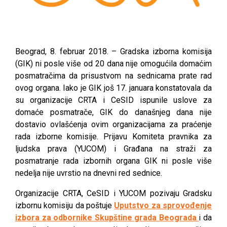
Beograd, 8. februar 2018. – Gradska izborna komisija
(GIK) ni posle više od 20 dana nije omogućila domaćim
posmatračima da prisustvom na sednicama prate rad
ovog organa. Iako je GIK još 17. januara konstatovala da
su organizacije CRTA i CeSID ispunile uslove za
domaće posmatrače, GIK do današnjeg dana nije
dostavio ovlašćenja ovim organizacijama za praćenje
rada izborne komisije. Prijavu Komiteta pravnika za
ljudska prava (YUCOM) i Građana na straži za
posmatranje rada izbornih organa GIK ni posle više
nedelja nije uvrstio na dnevni red sednice.
Organizacije CRTA, CeSID i YUCOM pozivaju Gradsku
izbornu komisiju da poštuje
Uputstvo za sprovođenje
izbora za odbornike Skupštine grada Beograda
i da