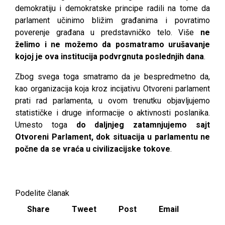
demokratiju i demokratske principe radili na tome da
parlament učinimo bližim građanima i povratimo
poverenje građana u predstavničko telo. Više
ne
želimo i ne možemo da posmatramo urušavanje
kojoj je ova institucija podvrgnuta poslednjih dana
.
Zbog svega toga smatramo da je bespredmetno da,
kao organizacija koja kroz incijativu Otvoreni parlament
prati rad parlamenta, u ovom trenutku objavljujemo
statističke i druge informacije o aktivnosti poslanika.
Umesto toga
do daljnjeg zatamnjujemo sajt
Otvoreni Parlament, dok situacija u parlamentu ne
počne da se vraća u civilizacijske tokove
.
Podelite članak
Share
Tweet
Post
Email