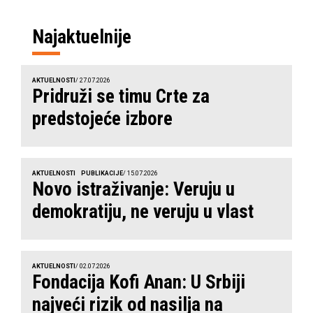
Najaktuelnije
AKTUELNOSTI
/ 27.07.2026
Pridruži se timu Crte za
predstojeće izbore
AKTUELNOSTI
PUBLIKACIJE
/ 15.07.2026
Novo istraživanje: Veruju u
demokratiju, ne veruju u vlast
AKTUELNOSTI
/ 02.07.2026
Fondacija Kofi Anan: U Srbiji
najveći rizik od nasilja na