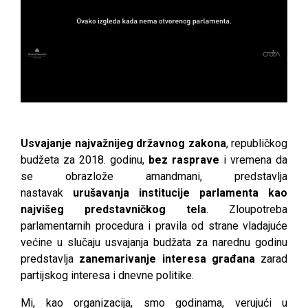
Usvajanje najvažnijeg državnog zakona
, republičkog
budžeta za 2018. godinu,
bez rasprave
i vremena da
se obrazlože amandmani, predstavlja
nastavak
urušavanja institucije parlamenta kao
najvišeg predstavničkog tela
. Zloupotreba
parlamentarnih procedura i pravila od strane vladajuće
većine u slučaju usvajanja budžata za narednu godinu
predstavlja
zanemarivanje interesa građana
zarad
partijskog interesa i dnevne politike.
Mi, kao organizacija, smo godinama, verujući u