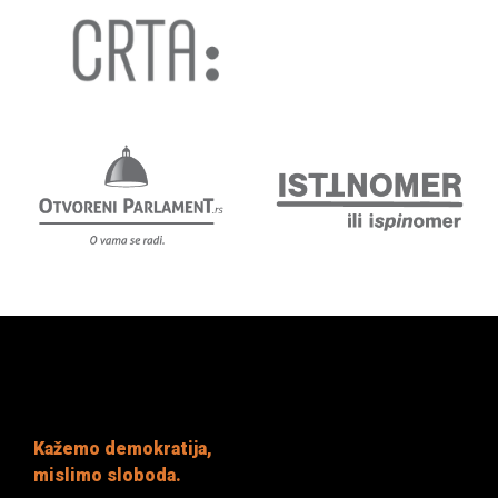
Kažemo demokratija,
mislimo sloboda.