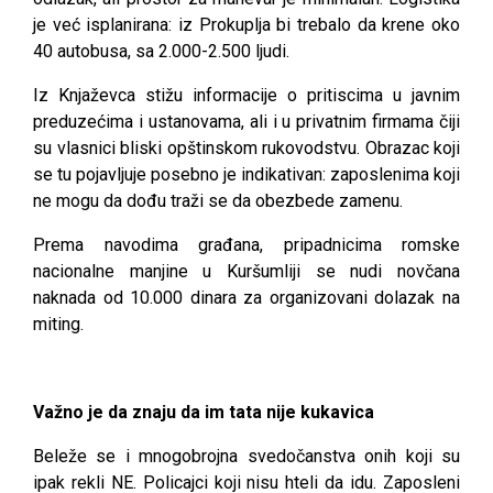
je već isplanirana: iz Prokuplja bi trebalo da krene oko
40 autobusa, sa 2.000-2.500 ljudi.
Iz Knjaževca stižu informacije o pritiscima u javnim
preduzećima i ustanovama, ali i u privatnim firmama čiji
su vlasnici bliski opštinskom rukovodstvu. Obrazac koji
se tu pojavljuje posebno je indikativan: zaposlenima koji
ne mogu da dođu traži se da obezbede zamenu.
Prema navodima građana, pripadnicima romske
nacionalne manjine u Kuršumliji se nudi novčana
naknada od 10.000 dinara za organizovani dolazak na
miting.
Važno je da znaju da im tata nije kukavica
Beleže se i mnogobrojna svedočanstva onih koji su
ipak rekli NE. Policajci koji nisu hteli da idu. Zaposleni