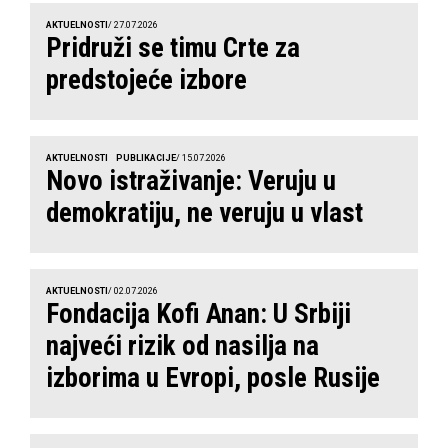
AKTUELNOSTI
/ 27.07.2026
Pridruži se timu Crte za
predstojeće izbore
AKTUELNOSTI
PUBLIKACIJE
/ 15.07.2026
Novo istraživanje: Veruju u
demokratiju, ne veruju u vlast
AKTUELNOSTI
/ 02.07.2026
Fondacija Kofi Anan: U Srbiji
najveći rizik od nasilja na
izborima u Evropi, posle Rusije