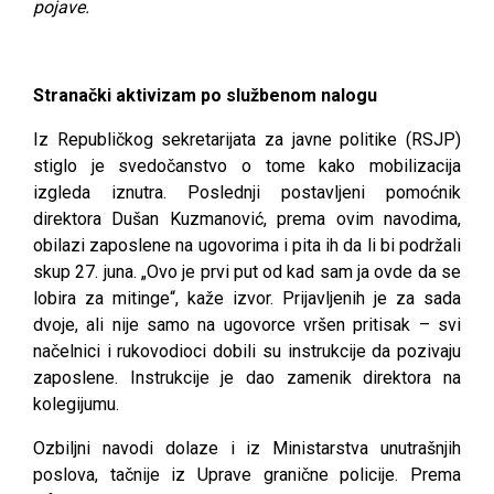
pojave.
Stranački aktivizam po službenom nalogu
Iz Republičkog sekretarijata za javne politike (RSJP)
stiglo je svedočanstvo o tome kako mobilizacija
izgleda iznutra. Poslednji postavljeni pomoćnik
direktora Dušan Kuzmanović, prema ovim navodima,
obilazi zaposlene na ugovorima i pita ih da li bi podržali
skup 27. juna. „Ovo je prvi put od kad sam ja ovde da se
lobira za mitinge“, kaže izvor. Prijavljenih je za sada
dvoje, ali nije samo na ugovorce vršen pritisak – svi
načelnici i rukovodioci dobili su instrukcije da pozivaju
zaposlene. Instrukcije je dao zamenik direktora na
kolegijumu.
Ozbiljni navodi dolaze i iz Ministarstva unutrašnjih
poslova, tačnije iz Uprave granične policije. Prema