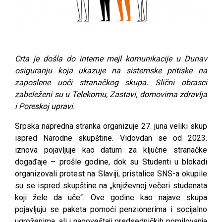
Crta je došla do interne mejl komunikacije u Dunav
osiguranju koja ukazuje na sistemske pritiske na
zaposlene uoči stranačkog skupa. Slični obrasci
zabeleženi su u Telekomu, Zastavi, domovima zdravlja
i Poreskoj upravi.
Srpska napredna stranka organizuje 27. juna veliki skup
ispred Narodne skupštine. Vidovdan se od 2023.
iznova pojavljuje kao datum za ključne stranačke
događaje – prošle godine, dok su Studenti u blokadi
organizovali protest na Slaviji, pristalice SNS-a okupile
su se ispred skupštine na „književnoj večeri studenata
koji žele da uče“. Ove godine kao najave skupa
pojavljuju se paketa pomoći penzionerima i socijalno
ugroženima, ali i nagoveštaji predsedničkih pomilovanja