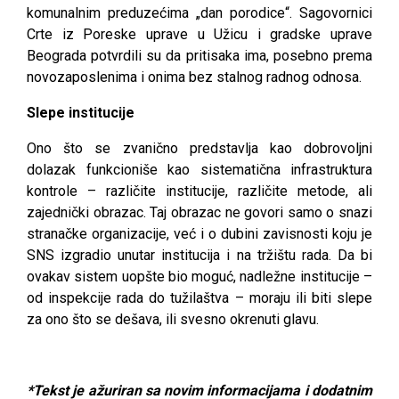
komunalnim preduzećima „dan porodice“. Sagovornici
Crte iz Poreske uprave u Užicu i
gradske uprave
Beograda potvrdili su da pritisaka ima, posebno prema
novozaposlenima i onima bez stalnog radnog odnosa.
Slepe institucije
Ono što se zvanično predstavlja kao dobrovoljni
dolazak funkcioniše kao sistematična infrastruktura
kontrole – različite institucije, različite metode, ali
zajednički obrazac. Taj obrazac ne govori samo o snazi
stranačke organizacije, već i o dubini zavisnosti koju je
SNS izgradio unutar institucija i na tržištu rada. Da bi
ovakav sistem uopšte bio moguć, nadležne institucije –
od inspekcije rada do tužilaštva – moraju ili biti slepe
za ono što se dešava, ili svesno okrenuti glavu.
*Tekst je ažuriran sa novim informacijama i dodatnim