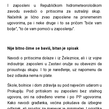
I zaposleni u Republičkom hidrometeorološkom
zavodu svedoči o pritiscima za sutrašnji skup.
Načelnik je lično zvao zaposlene na privremenim
ugovorima, pa i neke druge i to sa pričom “biće vam
bolje”, “to će vam pomoći u zaposlenju”.
Nije bitno čime se baviš, bitan je spisak
Navodi o pritiscima dolaze i iz Železnice, ali i iz vojne
indisutrije: zaposleni u Zastavi oružje su obavezni da
prisustvuju skupu. I to je naređenje, uz napomenu da
bez odlaska nema ni plate.
Škole, bolnice i dom zdravlja su pod najvećim udarom u
Prokuplju. Pod pritiskom su zaposleni bez stalnog
ugovora, oni na određeno vreme i po PP ugovorima.
Kako navodi građanka, većina pokušava da izbegne
odlazak, ali prostor za manevar je minimalan. Logistika