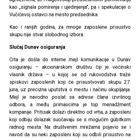
kao „signala pomirenja i ujedinjenja“, pa i spekulacije o
Vučićevoj ostavci na mesto predsednika.
Kao i ranijih godina, za mnoge zaposlene prisustvo
skupu nije stvar slobodnog izbora.
Slučaj Dunav osiguranja
Crta je došla do interne mejl komunikacije u Dunav
osiguranju – akcionarskom društvu čiji je većinski
vlasnik država – u kojoj se od rukovodstva traže
spiskovi zaposlenih koji će prisustvovati skupu 27.
juna, uz precizna uputstva o mestu i načinu okupljanja.
Mejl je navodno poslat sa adrese člana izvršnog
odbora, a među primaocima je top menadžment
kompanije. Pritisak dolazi direktno od vrha, a zaposleni
koji odbiju dolazak suočavaju se s mogućim gubitkom
radnog mesta. Na društvenim mrežama pojavio se i
navod da su neki zaposleni koji su odbili prisustvo na