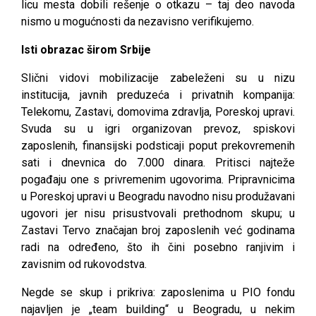
licu mesta dobili rešenje o otkazu – taj deo navoda
nismo u mogućnosti da nezavisno verifikujemo.
Isti obrazac širom Srbije
Slični vidovi mobilizacije zabeleženi su u nizu
institucija, javnih preduzeća i privatnih kompanija:
Telekomu, Zastavi, domovima zdravlja, Poreskoj upravi.
Svuda su u igri organizovan prevoz, spiskovi
zaposlenih, finansijski podsticaji poput prekovremenih
sati i dnevnica do 7.000 dinara. Pritisci najteže
pogađaju one s privremenim ugovorima. Pripravnicima
u Poreskoj upravi u Beogradu navodno nisu produžavani
ugovori jer nisu prisustvovali prethodnom skupu; u
Zastavi Tervo značajan broj zaposlenih već godinama
radi na određeno, što ih čini posebno ranjivim i
zavisnim od rukovodstva.
Negde se skup i prikriva: zaposlenima u PIO fondu
najavljen je „team building“ u Beogradu, u nekim