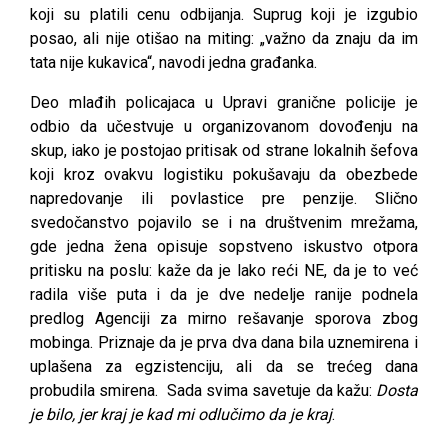
koji su platili cenu odbijanja. Suprug koji je izgubio
posao, ali nije otišao na miting: „važno da znaju da im
tata nije kukavica“, navodi jedna građanka.
Deo mlađih policajaca u Upravi granične policije je
odbio da učestvuje u organizovanom dovođenju na
skup, iako je postojao pritisak od strane lokalnih šefova
koji kroz ovakvu logistiku pokušavaju da obezbede
napredovanje ili povlastice pre penzije. Slično
svedočanstvo pojavilo se i na društvenim mrežama,
gde jedna žena opisuje sopstveno iskustvo otpora
pritisku na poslu: kaže da je lako reći NE, da je to već
radila više puta i da je dve nedelje ranije podnela
predlog Agenciji za mirno rešavanje sporova zbog
mobinga. Priznaje da je prva dva dana bila uznemirena i
uplašena za egzistenciju, ali da se trećeg dana
probudila smirena. Sada svima savetuje da kažu:
Dosta
je bilo, jer kraj je kad mi odlučimo da je kraj
.