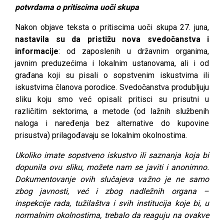
potvrdama o pritiscima uoči skupa
Nakon objave teksta o pritiscima uoči skupa 27. juna,
nastavila su da pristižu nova svedočanstva i
informacije
: od zaposlenih u državnim organima,
javnim preduzećima i lokalnim ustanovama, ali i od
građana koji su pisali o sopstvenim iskustvima ili
iskustvima članova porodice. Svedočanstva produbljuju
sliku koju smo već opisali: pritisci su prisutni u
različitim sektorima, a metode (od lažnih službenih
naloga i naređenja bez alternative do kupovine
prisustva) prilagođavaju se lokalnim okolnostima.
Ukoliko imate sopstveno iskustvo ili saznanja koja bi
dopunila ovu sliku, možete nam se javiti i anonimno.
Dokumentovanje ovih slučajeva važno je ne samo
zbog javnosti, već i zbog nadležnih organa –
inspekcije rada, tužilaštva i svih institucija koje bi, u
normalnim okolnostima, trebalo da reaguju na ovakve