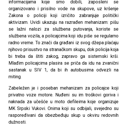
informacijama koje smo dobili, zaposleni se
organizovano i prisilno vode na skupove, uz kršenje
Zakona o policiji koji izričito zabranjuje politički
aktivizam. Uvidi ukazuju na razrađen mehanizam: pišu
se lažni nalozi za službena putovanja, koriste se
službena vozila, a policajcima koji idu piše se regularno
radno vreme. To znači da građani iz svog džepa plaćaju
njihovo prisustvo na stranačkom skupu, dok policija koja
bi treba da štiti zakog, zapravo ga sistemski krši.
Mlađim policajcima plasira se priča da idu na zvanični
sastanak u SIV 1, da bi ih autobusima odvezli na
miting.
Zabeležen je i poseban mehanizam za policajce koji
privatno voze motore. Nuđeni su im troškovi goriva i
naknada za učešće u moto defileima koje organizuje
MK Srpski Vukovi. Onima koji su odbijali, svejedno su
raspoređivani da obezbeđuju skup u okviru redovnih
dužnosti.