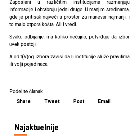
Zaposleni u različitim institucijama razmenjuju
informacije i ohrabruju jedni druge. U manjim sredinama,
gde je pritisak najveći a prostor za manevar najmanji, i
to malo otpora košta. Ali i vredi.
Svako odbijanje, ma koliko nečujno, potvrđuje da izbor
uvek postoji.
A od t(V)og izbora zavisi da li institucije služe pravilima
ili volji pojedinaca.
Podelite članak
Share
Tweet
Post
Email
Najaktuelnije