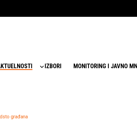
AKTUELNOSTI
IZBORI
MONITORING I JAVNO M
odsto građana