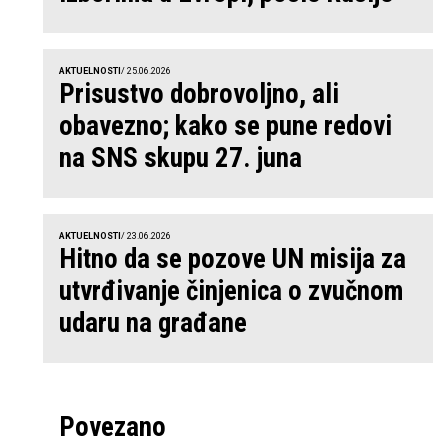
AKTUELNOSTI
/ 25.06.2026
Prisustvo dobrovoljno, ali
obavezno; kako se pune redovi
na SNS skupu 27. juna
AKTUELNOSTI
/ 23.06.2026
Hitno da se pozove UN misija za
utvrđivanje činjenica o zvučnom
udaru na građane
Povezano