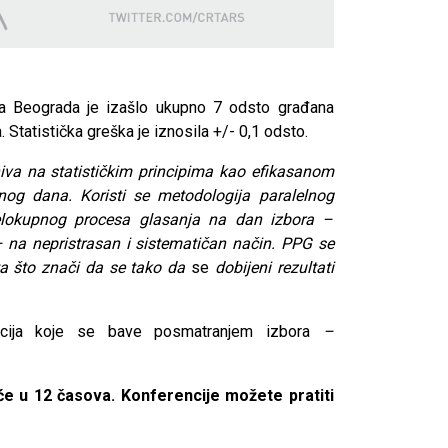
a Beograda je izašlo ukupno 7 odsto građana
 Statistička greška je iznosila +/- 0,1 odsto.
va na statističkim principima kao efikasanom
og dana. Koristi se metodologija paralelnog
lokupnog procesa glasanja na dan izbora –
– na nepristrasan i sistematičan način.
PPG se
ta što znači da se tako da
se
dobijeni rezultati
cija koje se bave posmatranjem izbora
–
e u 12 časova. Konferencije možete pratiti