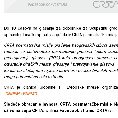
Do 10 časova na glasanje za odbornike za Skupštinu grad
upisanih u birački spisak saopštila je CRTA posmatračka misija.
CRTA posmatračka misija praćenje beogradskih izbora zasni
metodu za sistematsko posmatranje procesa tokom izborn
prebrojavanja glasova (PPG) koja omogućava procenu ce
otvaranje biračkih mesta, glasanje i prebrojavanje glasova 
koristi na slučajnom reprezentativnom uzorku biračkih mes
mogu primeniti na celu teritoriju.
CRTA je članica Globalne i
Evropske mreže organiza
GNDEM
i
ENEMO.
Sledeće obraćanje javnosti CRTA posmatračke misije bić
uživo na sajtu CRTA.rs ili na Facebook stranici CRTArs.