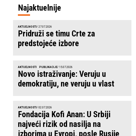
Najaktuelnije
AKTUELNOSTI
/ 27.07.2026
Pridruži se timu Crte za
predstojeće izbore
AKTUELNOSTI
PUBLIKACIJE
/ 15.07.2026
Novo istraživanje: Veruju u
demokratiju, ne veruju u vlast
AKTUELNOSTI
/ 02.07.2026
Fondacija Kofi Anan: U Srbiji
najveći rizik od nasilja na
izborima u Evropi, posle Rusije