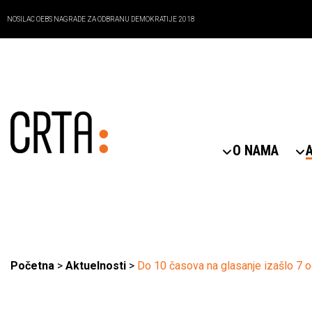
NOSILAC OEBS NAGRADE ZA ODBRANU DEMOKRATIJE 2018
O NAMA
Početna
>
Aktuelnosti
>
Do 10 časova na glasanje izašlo 7 