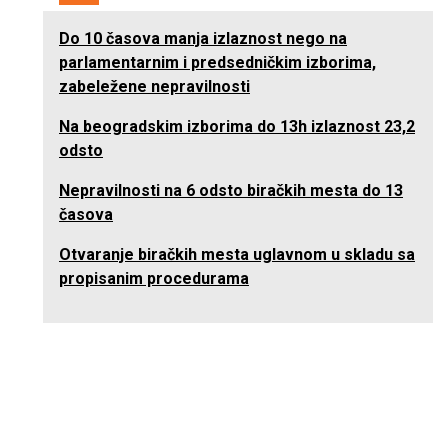
Do 10 časova manja izlaznost nego na
parlamentarnim i predsedničkim izborima,
zabeležene nepravilnosti
Na beogradskim izborima do 13h izlaznost 23,2
odsto
Nepravilnosti na 6 odsto biračkih mesta do 13
časova
Otvaranje biračkih mesta uglavnom u skladu sa
propisanim procedurama