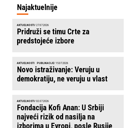
Najaktuelnije
AKTUELNOSTI
/ 27.07.2026
Pridruži se timu Crte za
predstojeće izbore
AKTUELNOSTI
PUBLIKACIJE
/ 15.07.2026
Novo istraživanje: Veruju u
demokratiju, ne veruju u vlast
AKTUELNOSTI
/ 02.07.2026
Fondacija Kofi Anan: U Srbiji
najveći rizik od nasilja na
izborima u Evropi, posle Rusije