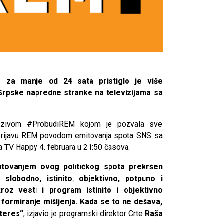
 za manje od 24 sata pristiglo je više
rpske napredne stranke na televizijama sa
 nazivom #ProbudiREM kojom je pozvala sve
rijavu REM povodom emitovanja spota SNS sa
na TV Happy 4. februara u 21:50 časova.
mitovanjem ovog političkog spota prekršen
lobodno, istinito, objektivno, potpuno i
oz vesti i program istinito i objektivno
 formiranje mišljenja. Kada se to ne dešava,
nteres“
, izjavio je programski direktor Crte
Raša