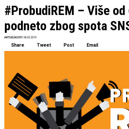
#ProbudiREM – Više od 
podneto zbog spota SN
AKTUELNOSTI
/ 06.02.2019
Share
Tweet
Post
Email