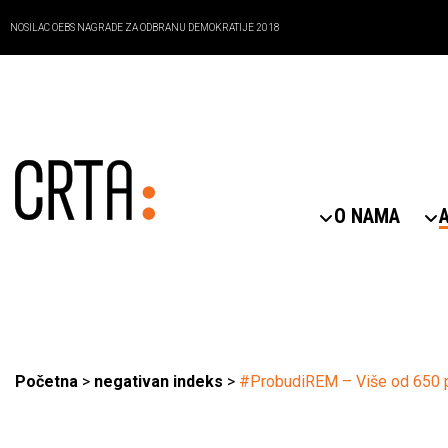
NOSILAC OEBS NAGRADE ZA ODBRANU DEMOKRATIJE 2018
O NAMA
Početna
>
negativan indeks
>
#ProbudiREM – Više od 650 p