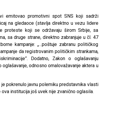
vi emitovao promotivni spot SNS koji sadrži
uticaj na gledaoce (stavlja direktno u vezu lidere
 proteste koji se održavaju širom Srbije, sa
, sa druge strane, direktno zabranjuje u čl. 47
zborne kampanje: „…poštuje zabranu političkog
kampanje da registrovanim političkim strankama,
skriminacije”. Dodatno, Zakon o oglašavanju
no oglašavanje, odnosno omalovažavanje aktera u
je pokrenulo javnu polemiku predstavnika vlasti
e ova institucija još uvek nije zvanično oglasila.