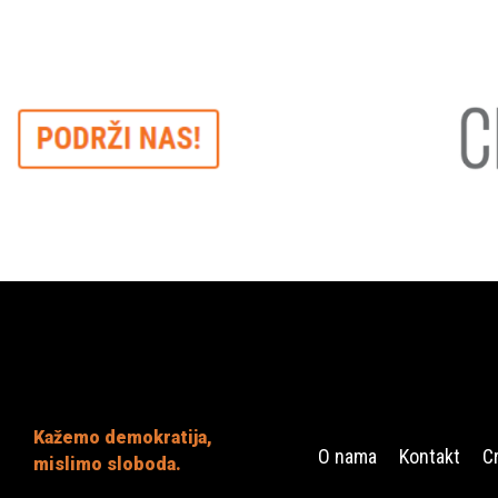
Kažemo demokratija,
O nama
Kontakt
C
mislimo sloboda.