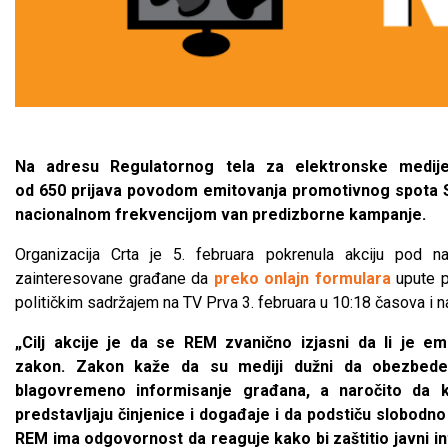
Na adresu Regulatornog tela za elektronske medije
od 650 prijava povodom emitovanja promotivnog spota S
nacionalnom frekvencijom van predizborne kampanje.
Organizacija Crta je 5. februara pokrenula akciju pod
zainteresovane građane da
preko onlajn formulara
upute p
političkim sadržajem na TV Prva 3. februara u 10:18 časova i 
„Cilj akcije je da se REM zvanično izjasni da li je e
zakon. Zakon kaže da su mediji dužni da obezbede s
blagovremeno informisanje građana, a naročito da kr
predstavljaju činjenice i događaje i da podstiču slobodno
REM ima odgovornost da reaguje kako bi zaštitio javni i