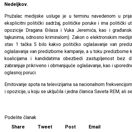
Nedeljkov.
Pružalac medijske usluge je u terminu navedenom u prija
eksplicitni politički sadržaj, političke poruke i ima politički 
opozicije Dragana Đilasa i Vuka Jeremića, kao i građanske
tajkunima, odnosno kriminalom). Zakon o elektronskim medijima
stav 1 tačka 5 bilo kakvo političko oglašavanje van predi
oglašavanja van predizborne kampanje, a u toku predizborne 
koalicijama i kandidatima obezbedi zastupljenost bez di
zabranjuje prikriveno i obmanjujuće oglašavanje, kao i upored
oglasnoj poruci.
Emitovanje spota na televizijama sa nacionalnom frekvencijom 
i opozicije, u koju se uključila i jedna članica Saveta REM, ali s
Podelite članak
Share
Tweet
Post
Email