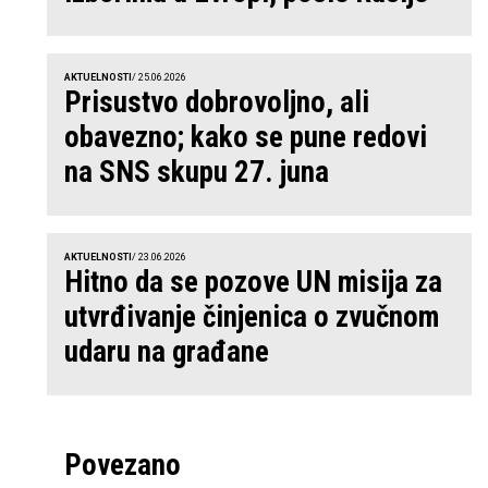
AKTUELNOSTI
/ 25.06.2026
Prisustvo dobrovoljno, ali
obavezno; kako se pune redovi
na SNS skupu 27. juna
AKTUELNOSTI
/ 23.06.2026
Hitno da se pozove UN misija za
utvrđivanje činjenica o zvučnom
udaru na građane
Povezano