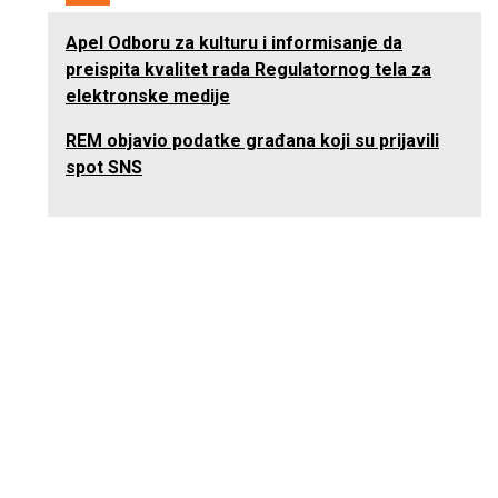
Apel Odboru za kulturu i informisanje da
preispita kvalitet rada Regulatornog tela za
elektronske medije
REM objavio podatke građana koji su prijavili
spot SNS