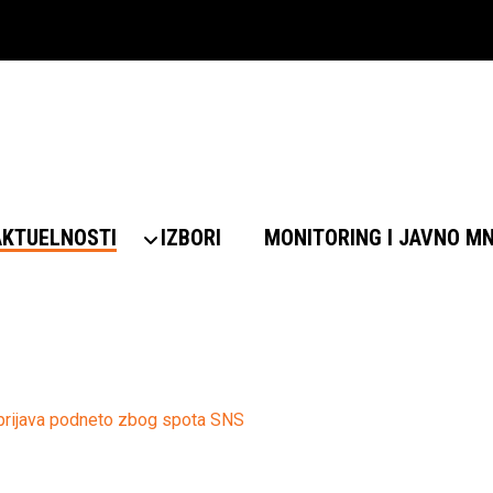
AKTUELNOSTI
IZBORI
MONITORING I JAVNO M
rijava podneto zbog spota SNS