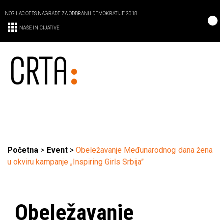
NOSILAC OEBS NAGRADE ZA ODBRANU DEMOKRATIJE 2018
NAŠE INICIJATIVE
Početna
>
Event
>
Obeležavanje Međunarodnog dana žena
u okviru kampanje „Inspiring Girls Srbija”
Obeležavanje