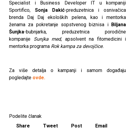
Specialist i Business Developer IT u kompaniji
Sportifico,
Sonja Dakić
-preduzetnica i osnivačica
brenda Daj Daj ekoloških pelena, kao i mentorka
ženama za pokretanje sopstvenog biznisa i
Biljana
Šunjka
-bubnjarka, preduzetnica porodične
kompanije
Sunjka med
, apsolvent na fitomedicini i
mentorka programa
Rok kampa za devojčice.
Za više detalja o kampanji i samom događaju
pogledajte
ovde.
Podelite članak
Share
Tweet
Post
Email