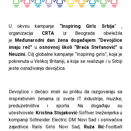
U okviru kampanje
“Inspiring Girls Srbija
” ,
organizacija
CRTA
iz Beograda obeležila
je
Međunarodni dan žena događajem “Devojčice
imaju reč”
u
osnovnoj školi “Braća Stefanović” u
Neuzini.
Cilj globalne kampanje “Inspiring girls”, koja je
pokrenuta u Velikoj Britaniji, a koja se realizuje i u Srbiji
jeste osnaživanje devojčica.
Devojčice i dečaci imali su priliku da razgovaraju sa
inspirativnim ženama iz sveta IT industrije, muzike,
preduzetništva i sporta. Na događaju su
učestvovale:
Kristina Stojaković
-Softver Ineženjerka u
kompaniji Schneider Electric DM Novi Sad i osnivačica
zajednice Rails Girls Novi Sad,
Ruža Ilić
-Football