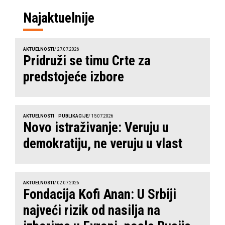
Najaktuelnije
AKTUELNOSTI
/ 27.07.2026
Pridruži se timu Crte za
predstojeće izbore
AKTUELNOSTI
PUBLIKACIJE
/ 15.07.2026
Novo istraživanje: Veruju u
demokratiju, ne veruju u vlast
AKTUELNOSTI
/ 02.07.2026
Fondacija Kofi Anan: U Srbiji
najveći rizik od nasilja na