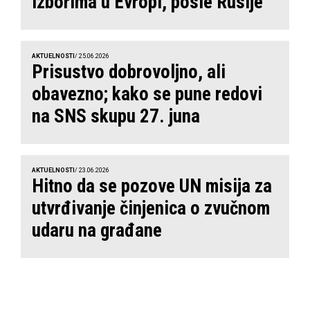
izborima u Evropi, posle Rusije
AKTUELNOSTI
/ 25.06.2026
Prisustvo dobrovoljno, ali
obavezno; kako se pune redovi
na SNS skupu 27. juna
AKTUELNOSTI
/ 23.06.2026
Hitno da se pozove UN misija za
utvrđivanje činjenica o zvučnom
udaru na građane