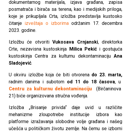
dokumentarnog materijala, izjava građana, zapisa
posmatrača i birača sa terena, kao i medijskih priloga,
koje je prikupljala Crta, izložba predstavlja kustosko
čitanje
izveštaja o izborima
održanim 17. decembra
2023. godine.
Izložbu će otvoriti
Vukosava Crnjanski
, direktorka
Crte, nezavisna kustoskinja
Milica Pekić
i gostujuća
kustoskinja Centra za kulturnu dekontaminaciju
Ana
Sladojević
.
U okviru izložbe koja će biti otvorena
do 23. marta,
radnim danima i subotom
od 11 do 18 časova
, u
Centru za kulturnu dekontaminaciju
(Birčaninova
21) biće organizovana stručna vođenja.
Izložba „Brisanje privida“ daje uvid u različite
mehanizme zloupotrebe institucije izbora kao
platforme izražavanja slobodne volje građana i našeg
učešća u političkom životu zemlje. Na čemu se izborni