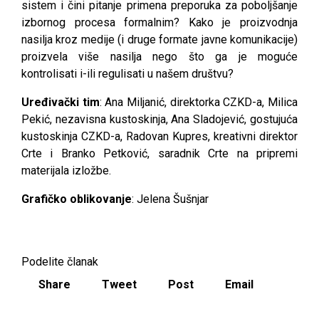
sistem i čini pitanje primena preporuka za poboljšanje
izbornog procesa formalnim? Kako je proizvodnja
nasilja kroz medije (i druge formate javne komunikacije)
proizvela više nasilja nego što ga je moguće
kontrolisati i-ili regulisati u našem društvu?
Uređivački tim
: Ana Miljanić, direktorka CZKD-a, Milica
Pekić, nezavisna kustoskinja, Ana Sladojević, gostujuća
kustoskinja CZKD-a, Radovan Kupres, kreativni direktor
Crte i Branko Petković, saradnik Crte na pripremi
materijala izložbe.
Grafičko oblikovanje
: Jelena Šušnjar
Podelite članak
Share
Tweet
Post
Email