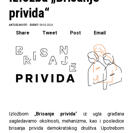
privida“
AKTUELNOSTI
EVENT
/ 08.03.2024
Share
Tweet
Post
Email
Izložbom „
Brisanje privida
“ iz ugla građana
sagledavamo okolnosti, mehanizme, kao i posledice
brisanja privida demokratskog društva. Upotrebom