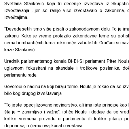
Svetlana Stanković, koja tri decenije izveštava iz Skupšt
izveštavanja , jer se ranije više izveštavalo o zakonim
izveštajima.
“Devedesetih smo više pisali o zakonodavnom delu. To je imalo
zakonu. Kako je vreme prolazilo zakondavne teme su potiskiv
nema bombastičnih tema, niko neće zabeležiti. Građani su navi
kaže Stanković.
Urednik parlamentarnog kanala Bi-Bi-Si parlament Piter Nouls 
uglavnom fokusirani na skandale i troškove poslanika, dok 
parlamentu rade.
Govoreći o načinu na koji biraju teme, Nouls je rekao da se iz
bilo kog drugog izveštavanja.
“To jeste specijlizovano novinarstvo, ali ima iste principe kao b
šta je – zanimljivo i važno“, ističe Nouls i dodaje da se v
koliko vremena provode u parlamentu ili koliko pitanja po
doprinosa, o čemu ovaj kanal izveštava.