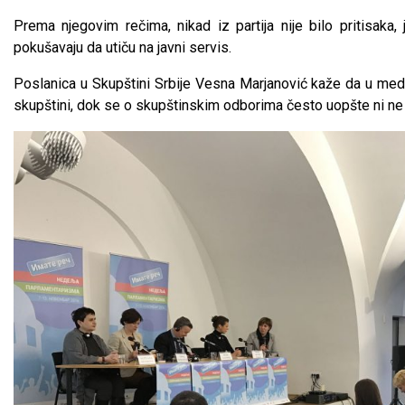
Prema njegovim rečima, nikad iz partija nije bilo pritisaka, 
pokušavaju da utiču na javni servis.
Poslanica u Skupštini Srbije Vesna Marjanović kaže da u medi
skupštini, dok se o skupštinskim odborima često uopšte ni ne