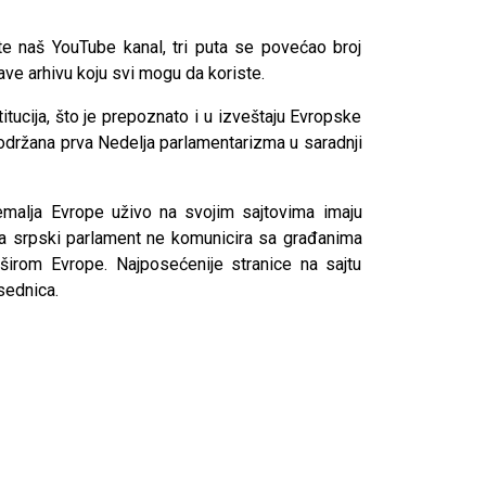
ste naš YouTube kanal, tri puta se povećao broj
prave arhivu koju svi mogu da koriste.
titucija, što je prepoznato i u izveštaju Evropske
 održana prva Nedelja parlamentarizma u saradnji
emalja Evrope uživo na svojim sajtovima imaju
 da srpski parlament ne komunicira sa građanima
širom Evrope. Najposećenije stranice na sajtu
sednica.