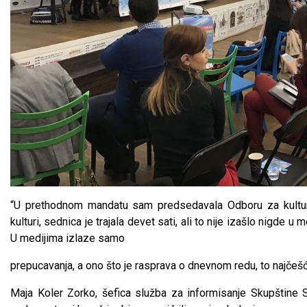
“U prethodnom mandatu sam predsedavala Odboru za kultur
kulturi, sednica je trajala devet sati, ali to nije izašlo nigde u 
U medijima izlaze samo
prepucavanja, a ono što je rasprava o dnevnom redu, to najčešć
Maja Koler Zorko, šefica služba za informisanje Skupštine S