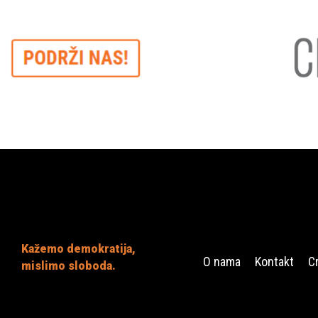
Kažemo demokratija,
O nama
Kontakt
C
mislimo sloboda.