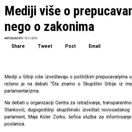
Mediji više o prepucavan
nego o zakonima
AKTUELNOSTI
/ 10.11.2016
Share
Tweet
Post
Email
Mediji u Srbiji više izveštavaju o političkim prepucavanjima 
rečeno je na debati “Šta znamo o Skupštini Srbije iz me
parlamentarizma.
Na debati u organizaciji Centra za istraživanje, transparentn
Stanković, dugogodišnji skupštinski izveštač novosadskog D
parlament, Maja Koler Zorko, šefica služba za informisanje
poslanica.