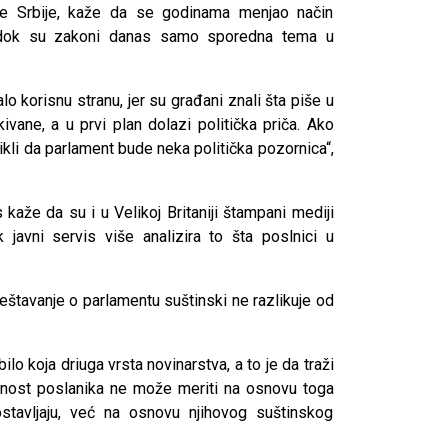
ine Srbije, kaže da se godinama menjao način
a, dok su zakoni danas samo sporedna tema u
 korisnu stranu, jer su građani znali šta piše u
ane, a u prvi plan dolazi politička priča. Ako
kli da parlament bude neka politička pozornica“,
kaže da su i u Velikoj Britaniji štampani mediji
javni servis više analizira to šta poslnici u
veštavanje o parlamentu suštinski ne razlikuje od
ilo koja driuga vrsta novinarstva, a to je da traži
rednost poslanika ne može meriti na osnovu toga
stavljaju, već na osnovu njihovog suštinskog