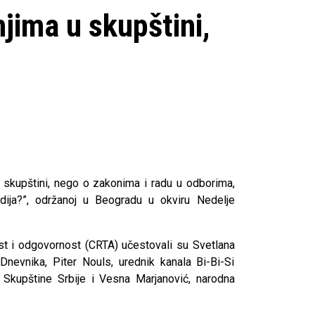
jima u skupštini,
u skupštini, nego o zakonima i radu u odborima,
dija?”, održanoj u Beogradu u okviru Nedelje
ost i odgovornost (CRTA) učestovali su Svetlana
nevnika, Piter Nouls, urednik kanala Bi-Bi-Si
 Skupštine Srbije i Vesna Marjanović, narodna