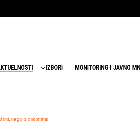
AKTUELNOSTI
IZBORI
MONITORING I JAVNO M
štini, nego o zakonima