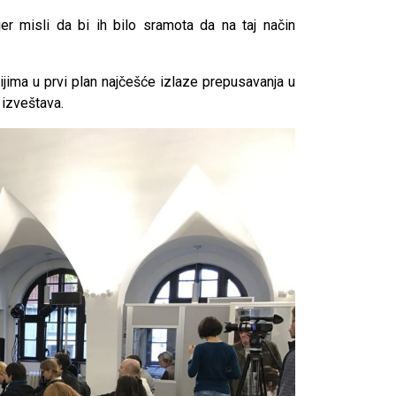
jer misli da bi ih bilo sramota da na taj način
jima u prvi plan najčešće izlaze prepusavanja u
 izveštava.