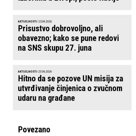
AKTUELNOSTI
/ 25.06.2026
Prisustvo dobrovoljno, ali
obavezno; kako se pune redovi
na SNS skupu 27. juna
AKTUELNOSTI
/ 23.06.2026
Hitno da se pozove UN misija za
utvrđivanje činjenica o zvučnom
udaru na građane
Povezano