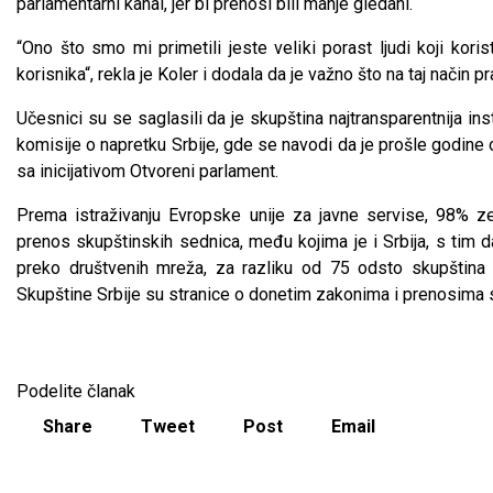
parlamentarni kanal, jer bi prenosi bili manje gledani.
“Ono što smo mi primetili jeste veliki porast ljudi koji kori
korisnika“, rekla je Koler i dodala da je važno što na taj način 
Učesnici su se saglasili da je skupština najtransparentnija ins
komisije o napretku Srbije, gde se navodi da je prošle godine
sa inicijativom Otvoreni parlament.
Prema istraživanju Evropske unije za javne servise, 98% z
prenos skupštinskih sednica, među kojima je i Srbija, s tim
preko društvenih mreža, za razliku od 75 odsto skupština 
Skupštine Srbije su stranice o donetim zakonima i prenosima 
Podelite članak
Share
Tweet
Post
Email