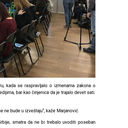
u, kada se raspravljalo o izmenama zakona o
medijima, bar kao činjenica da je trajalo devet sati.
e ne bude u izveštaju“, kaže Marjanović.
rbije, smatra da ne bi trebalo uvoditi poseban