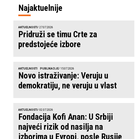
Najaktuelnije
AKTUELNOSTI
/ 27.07.2026
Pridruži se timu Crte za
predstojeće izbore
AKTUELNOSTI
PUBLIKACIJE
/ 15.07.2026
Novo istraživanje: Veruju u
demokratiju, ne veruju u vlast
AKTUELNOSTI
/ 02.07.2026
Fondacija Kofi Anan: U Srbiji
najveći rizik od nasilja na
izborima u Evropi, posle Rusije