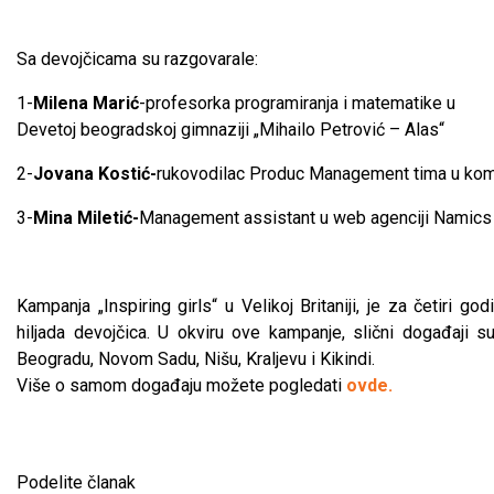
Sa devojčicama su razgovarale:
1-
Milena Marić
-profesorka programiranja i matematike u
Devetoj beogradskoj gimnaziji „Mihailo Petrović – Alas“
2-
Jovana Kostić-
rukovodilac Produc Management tima u kom
3-
Mina Miletić-
Management assistant u web agenciji Namics
Kampanja „Inspiring girls“ u Velikoj Britaniji, je za četiri god
hiljada devojčica. U okviru ove kampanje, slični događaji 
Beogradu, Novom Sadu, Nišu, Kraljevu i Kikindi.
Više o samom događaju možete pogledati
ovde.
Podelite članak