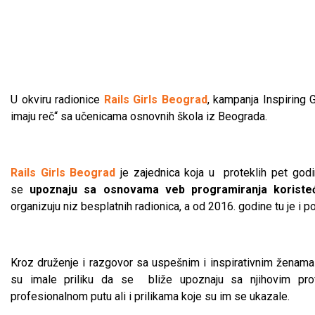
U okviru radionice
Rails Girls Beograd
, kampanja Inspiring G
imaju reč“ sa učenicama osnovnih škola iz Beograda.
Rails Girls Beograd
je zajednica koja u proteklih pet god
se
upoznaju sa osnovama veb programiranja koristeć
organizuju niz besplatnih radionica, a od 2016. godine tu je 
Kroz druženje i razgovor sa uspešnim i inspirativnim ženama i
su imale priliku da se bliže upoznaju sa njihovim prof
profesionalnom putu ali i prilikama koje su im se ukazale.