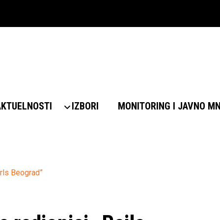
AKTUELNOSTI
IZBORI
MONITORING I JAVNO M
Girls Beograd”