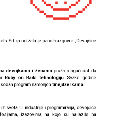
irls Srbija održala je panel-razgovor „Devojčice
ina
devojkama i ženama
pruža mogućnost da
i Ruby on Rails tehnologiju
. Svake godine
i poseban program namenjen
tinejdžerkama.
z sveta IT industrije i programiranja, devojčice
esijama, izazovima na koje su nailazile na