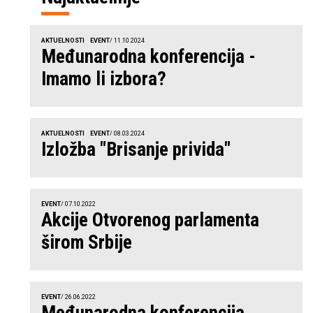
AKTUELNOSTI
EVENT
/ 11.10.2024
Međunarodna konferencija -
Imamo li izbora?
AKTUELNOSTI
EVENT
/ 08.03.2024
Izložba "Brisanje privida"
EVENT
/ 07.10.2022
Akcije Otvorenog parlamenta
širom Srbije
EVENT
/ 26.06.2022