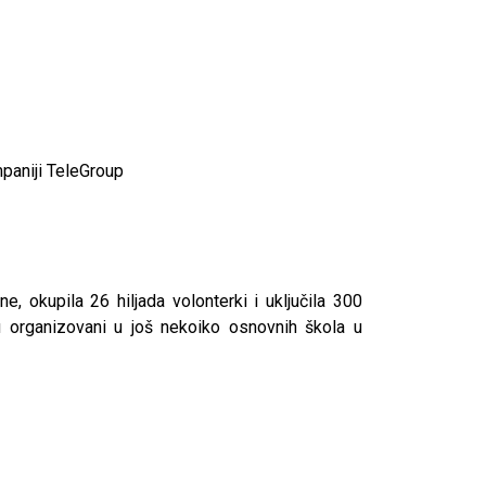
paniji TeleGroup
ine, okupila 26 hiljada volonterki i uključila 300
su organizovani u još nekoiko osnovnih škola u