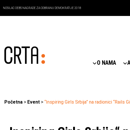
NOSILAC OEBS NAGRADE ZA ODBRANU DEMOKRATIJE 2018
O NAMA
Početna
>
Event
>
“Inspiring Girls Srbija” na radionici “Rails 