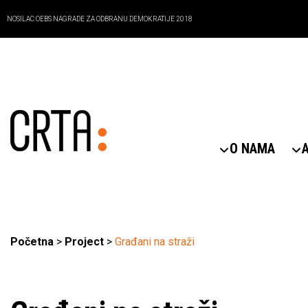
NOSILAC OEBS NAGRADE ZA ODBRANU DEMOKRATIJE 2018
O NAMA
Početna
>
Project
>
Građani na straži