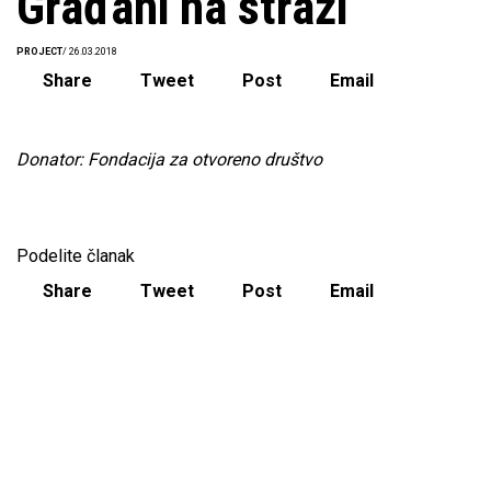
Građani na straži
PROJECT
/ 26.03.2018
Share
Tweet
Post
Email
Donator: Fondacija za otvoreno društvo
Podelite članak
Share
Tweet
Post
Email