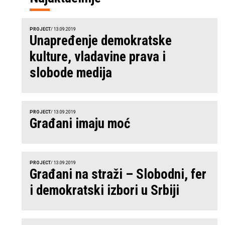
PROJECT
/ 13.09.2019
Unapređenje demokratske
kulture, vladavine prava i
slobode medija
PROJECT
/ 13.09.2019
Građani imaju moć
PROJECT
/ 13.09.2019
Građani na straži – Slobodni, fer
i demokratski izbori u Srbiji