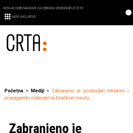
NOSILAC OEBS NAGRADE ZA ODBRANU DEMOKRATIJE 2018
NAŠE INICIJATIVE
Početna
>
Mediji
>
Zabranjeno je postavljati reklamni i
propagandni materijal na biračkom mestu
Zabranjeno je