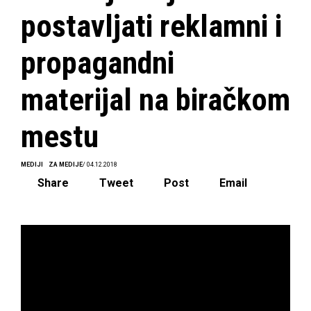
postavljati reklamni i
propagandni
materijal na biračkom
mestu
MEDIJI
ZA MEDIJE
/ 04.12.2018
Share
Tweet
Post
Email