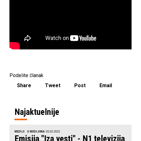
Podelite članak
Share
Tweet
Post
Email
Najaktuelnije
MEDIJI
U MEDIJIMA
/ 02.02.2022
Emisija "Iza vesti" - N1 televizija