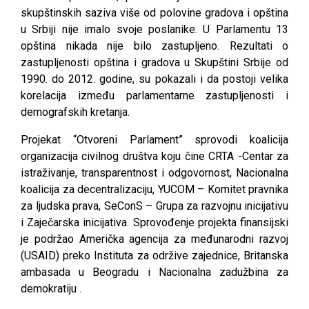
skupštinskih saziva više od polovine gradova i opština
u Srbiji nije imalo svoje poslanike. U Parlamentu 13
opština nikada nije bilo zastupljeno. Rezultati o
zastupljenosti opština i gradova u Skupštini Srbije od
1990. do 2012. godine, su pokazali i da postoji velika
korelacija između parlamentarne zastupljenosti i
demografskih kretanja.
Projekat “Otvoreni Parlament” sprovodi koalicija
organizacija civilnog društva koju čine CRTA -Centar za
istraživanje, transparentnost i odgovornost, Nacionalna
koalicija za decentralizaciju, YUCOM – Komitet pravnika
za ljudska prava, SeConS – Grupa za razvojnu inicijativu
i Zaječarska inicijativa. Sprovođenje projekta finansijski
je podržao Američka agencija za međunarodni razvoj
(USAID) preko Instituta za održive zajednice, Britanska
ambasada u Beogradu i Nacionalna zadužbina za
demokratiju .