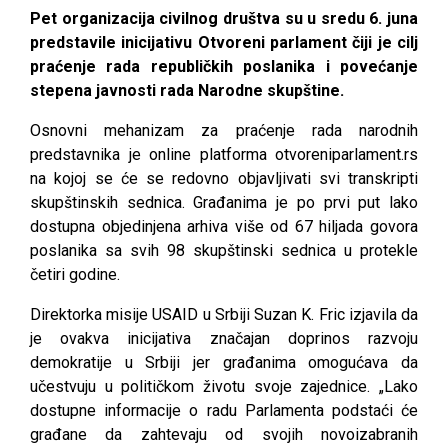
Pet organizacija civilnog društva su u sredu 6. juna
predstavile inicijativu Otvoreni parlament čiji je cilj
praćenje rada republičkih poslanika i povećanje
stepena javnosti rada Narodne skupštine.
Osnovni mehanizam za praćenje rada narodnih
predstavnika je online platforma otvoreniparlament.rs
na kojoj se će se redovno objavljivati svi transkripti
skupštinskih sednica. Građanima je po prvi put lako
dostupna objedinjena arhiva više od 67 hiljada govora
poslanika sa svih 98 skupštinski sednica u protekle
četiri godine.
Direktorka misije USAID u Srbiji Suzan K. Fric izjavila da
je ovakva inicijativa značajan doprinos razvoju
demokratije u Srbiji jer građanima omogućava da
učestvuju u političkom životu svoje zajednice. „Lako
dostupne informacije o radu Parlamenta podstaći će
građane da zahtevaju od svojih novoizabranih