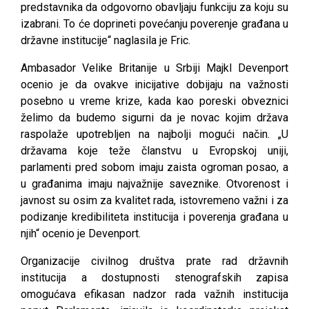
predstavnika da odgovorno obavljaju funkciju za koju su
izabrani. To će doprineti povećanju poverenje građana u
državne institucije“ naglasila je Fric.
Ambasador Velike Britanije u Srbiji Majkl Devenport
ocenio je da ovakve inicijative dobijaju na važnosti
posebno u vreme krize, kada kao poreski obveznici
želimo da budemo sigurni da je novac kojim država
raspolaže upotrebljen na najbolji mogući način. „U
državama koje teže članstvu u Evropskoj uniji,
parlamenti pred sobom imaju zaista ogroman posao, a
u građanima imaju najvažnije saveznike. Otvorenost i
javnost su osim za kvalitet rada, istovremeno važni i za
podizanje kredibiliteta institucija i poverenja građana u
njih“ ocenio je Devenport.
Organizacije civilnog društva prate rad državnih
institucija a dostupnosti stenografskih zapisa
omogućava efikasan nadzor rada važnih institucija