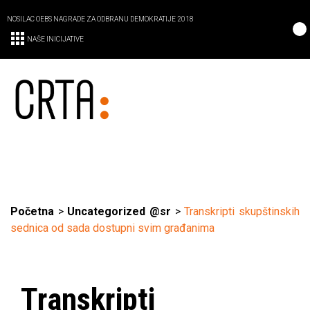
NOSILAC OEBS NAGRADE ZA ODBRANU DEMOKRATIJE 2018
NAŠE INICIJATIVE
Početna
>
Uncategorized @sr
>
Transkripti skupštinskih
sednica od sada dostupni svim građanima
Transkripti