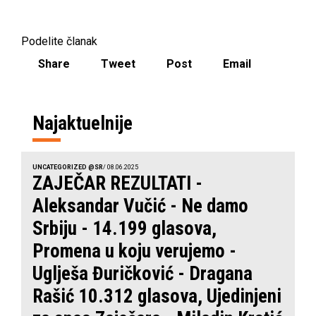
Podelite članak
Share
Tweet
Post
Email
Najaktuelnije
UNCATEGORIZED @SR
/ 08.06.2025
ZAJEČAR REZULTATI -
Aleksandar Vučić - Ne damo
Srbiju - 14.199 glasova,
Promena u koju verujemo -
Uglješa Đuričković - Dragana
Rašić 10.312 glasova, Ujedinjeni