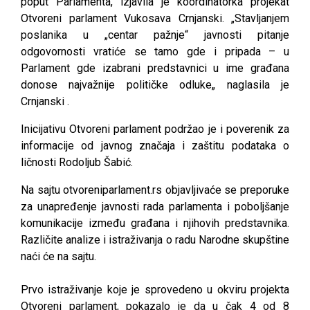
poput Parlamenta, izjavila je koordinatorka projekat
Otvoreni parlament Vukosava Crnjanski. „Stavljanjem
poslanika u „centar pažnje“ javnosti pitanje
odgovornosti vratiće se tamo gde i pripada – u
Parlament gde izabrani predstavnici u ime građana
donose najvažnije političke odluke„ naglasila je
Crnjanski .
Inicijativu Otvoreni parlament podržao je i poverenik za
informacije od javnog značaja i zaštitu podataka o
ličnosti Rodoljub Šabić.
Na sajtu otvoreniparlament.rs objavljivaće se preporuke
za unapređenje javnosti rada parlamenta i poboljšanje
komunikacije između građana i njihovih predstavnika.
Različite analize i istraživanja o radu Narodne skupštine
naći će na sajtu.
Prvo istraživanje koje je sprovedeno u okviru projekta
Otvoreni parlament, pokazalo je da u čak 4 od 8