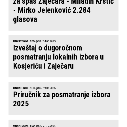
za spas Zaječara - Miladin Krstić
- Mirko Jelenković 2.284
glasova
UNCATEGORIZED @SR
/ 04.06.2025
Izveštaj o dugoročnom
posmatranju lokalnih izbora u
Kosjeriću i Zaječaru
UNCATEGORIZED @SR
/ 19.05.2025
Priručnik za posmatranje izbora
2025
UNCATEGORIZED @SR
/ 21.10.2024