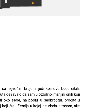
a najvećim brojem ljudi koji ovo budu čitali.
a dešavalo da sam u ozbiljnoj manjini onih koji
i oko sebe, na poslu, u saobraćaju, pročita u
 koji ćuti. Zemlja u kojoj se vlada strahom, nije