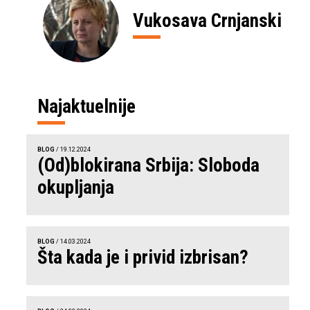
Vukosava Crnjanski
Najaktuelnije
BLOG
/ 19.12.2024
(Od)blokirana Srbija: Sloboda
okupljanja
BLOG
/ 14.03.2024
Šta kada je i privid izbrisan?