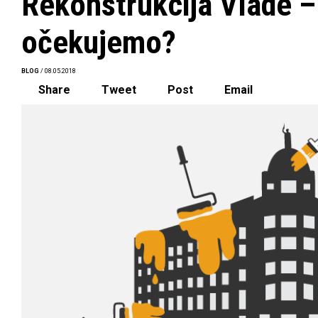
Rekonstrukcija Vlade –
očekujemo?
BLOG
/ 08.05.2018
Share
Tweet
Post
Email