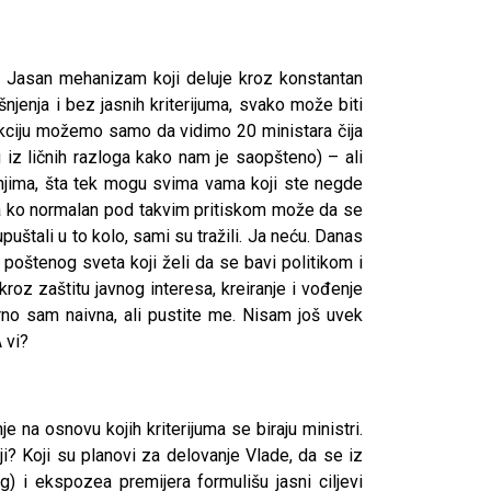
m. Jasan mehanizam koji deluje kroz konstantan
njenja i bez jasnih kriterijuma, svako može biti
ukciju možemo samo da vidimo 20 ministara čija
iz ličnih razloga kako nam je saopšteno) – ali
 njima, šta tek mogu svima vama koji ste negde
. Pa ko normalan pod takvim pritiskom može da se
uštali u to kolo, sami su tražili. Ja neću. Danas
poštenog sveta koji želi da se bavi politikom i
roz zaštitu javnog interesa, kreiranje i vođenje
gurno sam naivna, ali pustite me. Nisam još uvek
 vi?
e na osnovu kojih kriterijuma se biraju ministri.
ji? Koji su planovi za delovanje Vlade, da se iz
) i ekspozea premijera formulišu jasni ciljevi