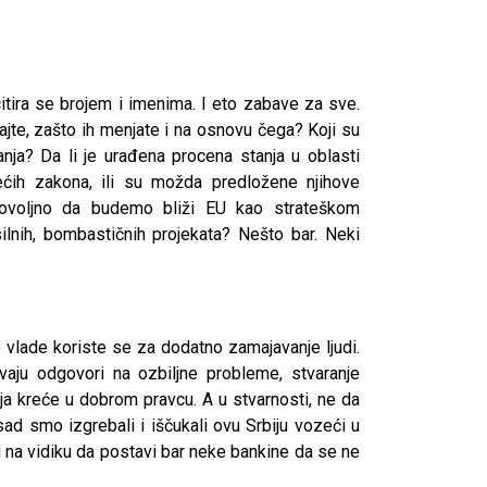
icitira se brojem i imenima. I eto zabave za sve.
kajte, zašto ih menjate i na osnovu čega? Koji su
anja? Da li je urađena procena stanja u oblasti
jećih zakona, ili su možda predložene njihove
ovoljno da budemo bliži EU kao strateškom
ilnih, bombastičnih projekata? Nešto bar. Neki
e vlade koriste se za dodatno zamajavanje ljudi.
aju odgovori na ozbiljne probleme, stvaranje
ija kreće u dobrom pravcu. A u stvarnosti, ne da
sad smo izgrebali i iščukali ovu Srbiju vozeći u
 ni na vidiku da postavi bar neke bankine da se ne