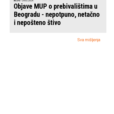
BLOG
/ 24.02.2024
Objave MUP o prebivalištima u
Beogradu - nepotpuno, netačno
i nepošteno štivo
Sva mišljenja