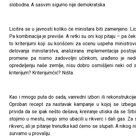
slobodna. A sasvim sigurno nije demokratska.
Licitira se u javnosti koliko će ministara biti zamenjeno. L
Pa kombinacija je previše. A retki su oni koji pitaju – pa če
to kriterijumi koji su korišćeni za ocenu uspeha ministrov
delovanja ministarstva, analizirana implementacija posto
promene pa nismo zadovoljni učinkom, urađeno je ned
opredeljenju naše zemlje, nisu dobro osmišljeni neki od s
kriterijum? Kriterijumčić? Ništa.
Kao i mnogo puta do sada, vanredni izbori ili rekonstrukcij
Oproban recept za nastavak kampanje u kojoj se izbegav
privida da se ipak nešto dešava, kreiranje utiska da se Srb
stojimo u mestu, nego smo ubacili u rikverc i dali gas. Za 
rikverc, ali je pitanje trenutka kad ćemo se slupati. A nikog
survamo u provaliju.