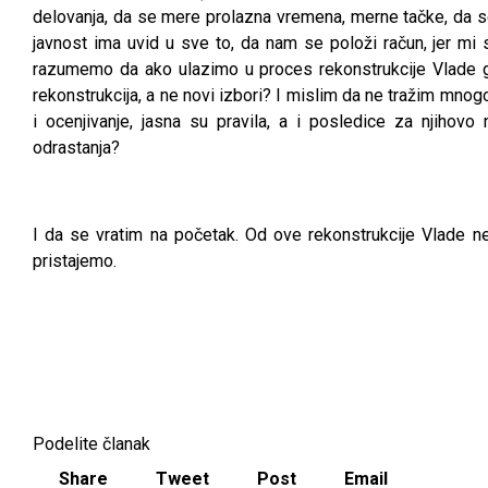
delovanja, da se mere prolazna vremena, merne tačke, da s
javnost ima uvid u sve to, da nam se položi račun, jer mi
razumemo da ako ulazimo u proces rekonstrukcije Vlade g
rekonstrukcija, a ne novi izbori? I mislim da ne tražim mnogo
i ocenjivanje, jasna su pravila, a i posledice za njihov
odrastanja?
I da se vratim na početak. Od ove rekonstrukcije Vlade n
pristajemo.
Podelite članak
Share
Tweet
Post
Email