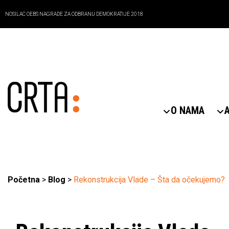
NOSILAC OEBS NAGRADE ZA ODBRANU DEMOKRATIJE 2018
O NAMA
Početna
>
Blog
>
Rekonstrukcija Vlade – Šta da očekujemo?