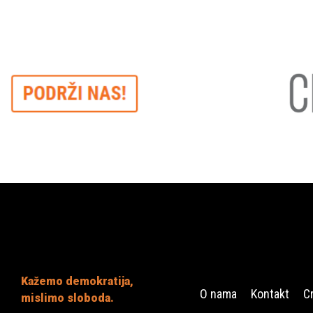
Kažemo demokratija,
O nama
Kontakt
C
mislimo sloboda.