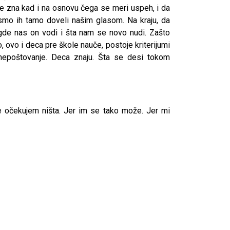
e zna kad i na osnovu čega se meri uspeh, i da
 smo ih tamo doveli našim glasom. Na kraju, da
de nas on vodi i šta nam se novo nudi. Zašto
, ovo i deca pre škole nauče, postoje kriterijumi
o nepoštovanje. Deca znaju. Šta se desi tokom
e očekujem ništa. Jer im se tako može. Jer mi