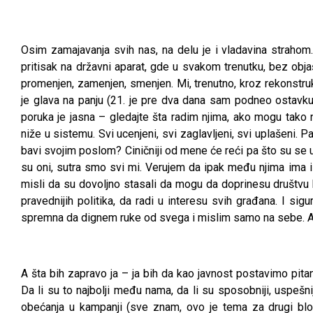
Osim zamajavanja svih nas, na delu je i vladavina straho
pritisak na državni aparat, gde u svakom trenutku, bez objaš
promenjen, zamenjen, smenjen. Mi, trenutno, kroz rekonstr
je glava na panju (21. je pre dva dana sam podneo ostavku 
poruka je jasna – gledajte šta radim njima, ako mogu tako
niže u sistemu. Svi ucenjeni, svi zaglavljeni, svi uplašeni
bavi svojim poslom? Ciničniji od mene će reći pa što su se up
su oni, sutra smo svi mi. Verujem da ipak među njima ima i 
misli da su dovoljno stasali da mogu da doprinesu društvu k
pravednijih politika, da radi u interesu svih građana. I si
spremna da dignem ruke od svega i mislim samo na sebe. A
A šta bih zapravo ja – ja bih da kao javnost postavimo pitanj
Da li su to najbolji među nama, da li su sposobniji, uspešni
obećanja u kampanji (sve znam, ovo je tema za drugi blog