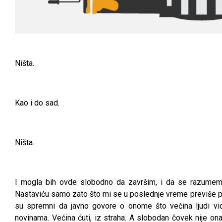
Ništa.
Kao i do sad.
Ništa.
I mogla bih ovde slobodno da završim, i da se razumem s
Nastaviću samo zato što mi se u poslednje vreme previše put
su spremni da javno govore o onome što većina ljudi vid
novinama. Većina ćuti, iz straha. A slobodan čovek nije onaj