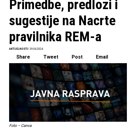
Primedbe, predlozi i
sugestije na Nacrte
pravilnika REM-a
AKTUELNOSTI
/ 29.04.2024
Share
Tweet
Post
Email
Foto – Canva