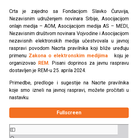
Crta je zajedno sa Fondacijom Slavko Ćuruvija,
Nezavisnim udruženjem novinara Srbije, Asocijacijom
onlajn medija – AOM, Asocijacijom medija AS – MEDI,
Nezavisnim društvom novinara Vojvodine i Asocijacijom
nezavisnih elektronskih medija učestvovala u javnoj
raspravi povodom Nacrta pravilnika koji bliže uređuju
primenu
Zakona o elektronskim medijima
koju je
organizovao
REM
. Pisani doprinos za javnu raspravu
dostavljen je REM-u 25. aprila 2024.
Primedbe, predloge i sugestije na Nacrte pravilnika
koje smo izneli na javnoj raspravi, možete pročitati u
nastavku.
Fullscreen
Skip
to