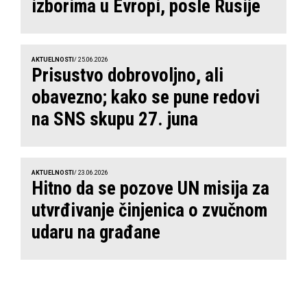
izborima u Evropi, posle Rusije
AKTUELNOSTI
/ 25.06.2026
Prisustvo dobrovoljno, ali
obavezno; kako se pune redovi
na SNS skupu 27. juna
AKTUELNOSTI
/ 23.06.2026
Hitno da se pozove UN misija za
utvrđivanje činjenica o zvučnom
udaru na građane