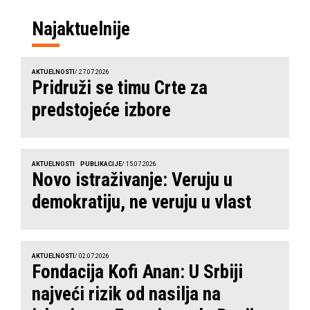
Najaktuelnije
AKTUELNOSTI
/ 27.07.2026
Pridruži se timu Crte za
predstojeće izbore
AKTUELNOSTI
PUBLIKACIJE
/ 15.07.2026
Novo istraživanje: Veruju u
demokratiju, ne veruju u vlast
AKTUELNOSTI
/ 02.07.2026
Fondacija Kofi Anan: U Srbiji
najveći rizik od nasilja na