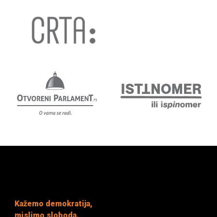
Kažemo demokratija,
mislimo sloboda.