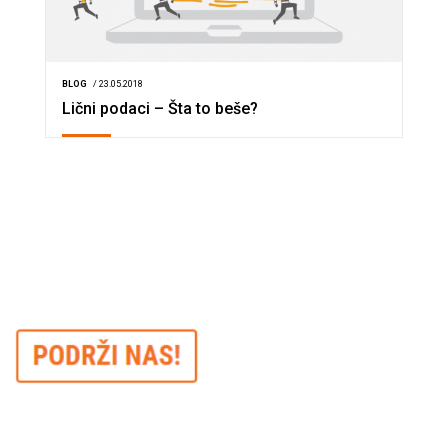
BLOG
/ 23.05.2018
Lični podaci – Šta to beše?