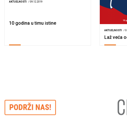
AKTUELNOSTI
/ 09.12.2019
10 godina u timu istine
AKTUELNOSTI
/ 
Laž veća o