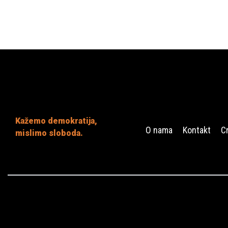
Kažemo demokratija,
O nama
Kontakt
C
mislimo sloboda.