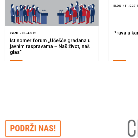
BLOG
/ 11.12.201
Prava u ka
EVENT
/ 08.04.2019
Istinomer forum „Učešće građana u
javnim raspravama – Naš život, naš
glas“