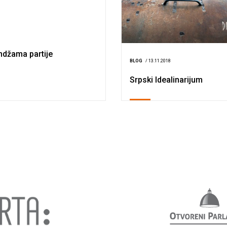
8
ndžama partije
BLOG
/ 13.11.2018
Srpski Idealinarijum