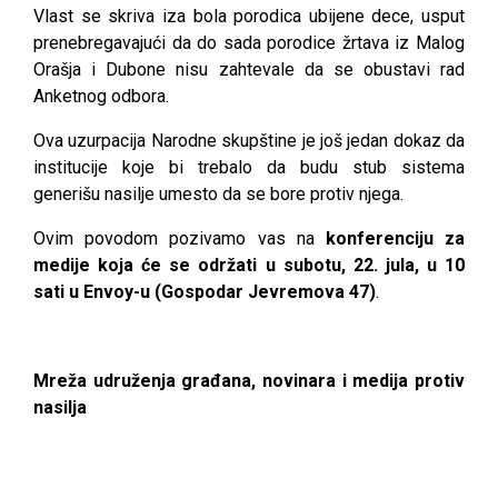
Vlast se skriva iza bola porodica ubijene dece, usput
prenebregavajući da do sada porodice žrtava iz Malog
Orašja i Dubone nisu zahtevale da se obustavi rad
Anketnog odbora.
Ova uzurpacija Narodne skupštine je još jedan dokaz da
institucije koje bi trebalo da budu stub sistema
generišu nasilje umesto da se bore protiv njega.
Ovim povodom pozivamo vas na
konferenciju za
medije koja će se održati u subotu, 22. jula, u 10
sati u Envoy-u (Gospodar Jevremova 47)
.
Mreža udruženja građana, novinara i medija protiv
nasilja