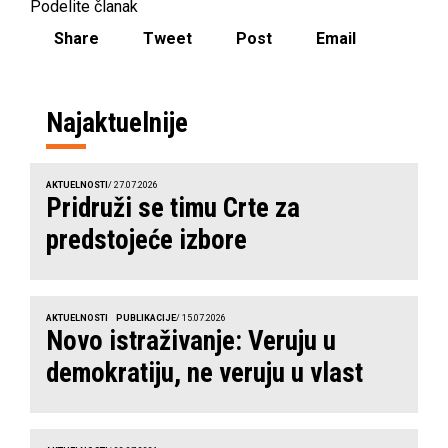
Podelite članak
Share
Tweet
Post
Email
Najaktuelnije
AKTUELNOSTI
/ 27.07.2026
Pridruži se timu Crte za
predstojeće izbore
AKTUELNOSTI
PUBLIKACIJE
/ 15.07.2026
Novo istraživanje: Veruju u
demokratiju, ne veruju u vlast