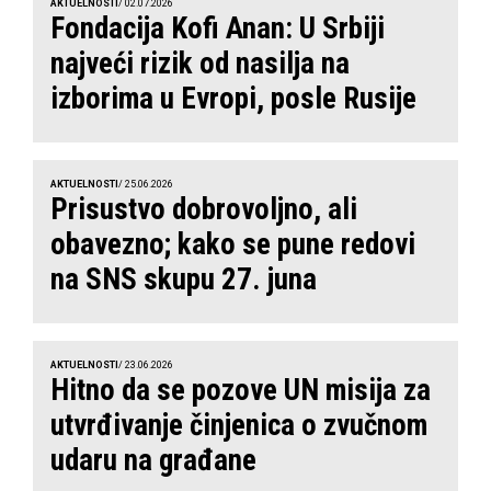
AKTUELNOSTI
/ 02.07.2026
Fondacija Kofi Anan: U Srbiji
najveći rizik od nasilja na
izborima u Evropi, posle Rusije
AKTUELNOSTI
/ 25.06.2026
Prisustvo dobrovoljno, ali
obavezno; kako se pune redovi
na SNS skupu 27. juna
AKTUELNOSTI
/ 23.06.2026
Hitno da se pozove UN misija za
utvrđivanje činjenica o zvučnom
udaru na građane