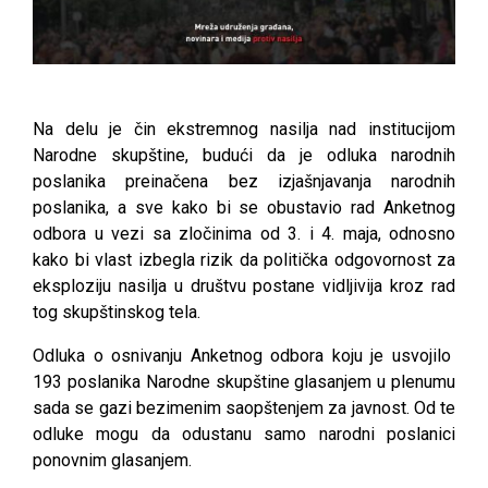
Na delu je čin ekstremnog nasilja nad institucijom
Narodne skupštine, budući da je odluka narodnih
poslanika preinačena bez izjašnjavanja narodnih
poslanika, a sve kako bi se obustavio rad Anketnog
odbora u vezi sa zločinima od 3. i 4. maja, odnosno
kako bi vlast izbegla rizik da politička odgovornost za
eksploziju nasilja u društvu postane vidljivija kroz rad
tog skupštinskog tela.
Odluka o osnivanju Anketnog odbora koju je usvojilo
193 poslanika Narodne skupštine glasanjem u plenumu
sada se gazi bezimenim saopštenjem za javnost. Od te
odluke mogu da odustanu samo narodni poslanici
ponovnim glasanjem.