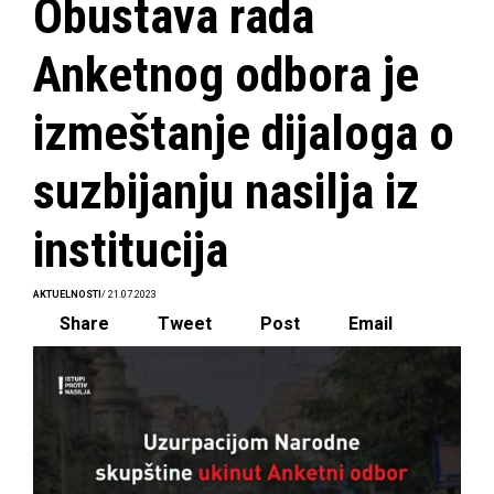
Obustava rada
Anketnog odbora je
izmeštanje dijaloga o
suzbijanju nasilja iz
institucija
AKTUELNOSTI
/ 21.07.2023
Share
Tweet
Post
Email