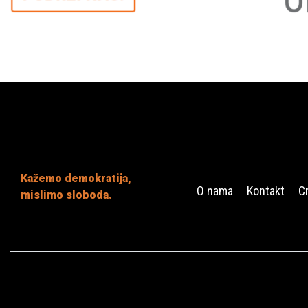
Kažemo demokratija,
O nama
Kontakt
C
mislimo sloboda.