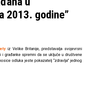
ađana u
a 2013. godine”
ety
iz Velike Britanije, predstavalja svojevrsni
i i građanke spremni da se uključe u društvene
osice odluka jeste pokazatelj “zdravlja” jednog