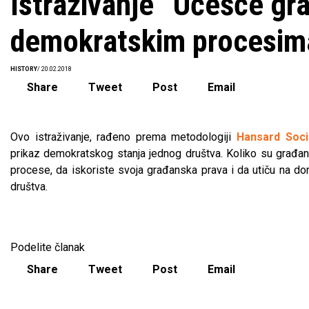
Istraživanje “Učešće gr
demokratskim procesim
HISTORY
/ 20.02.2018
Share
Tweet
Post
Email
Ovo istraživanje, rađeno prema metodologiji
Hansard Soci
prikaz demokratskog stanja jednog društva. Koliko su građan
procese, da iskoriste svoja građanska prava i da utiču na don
društva.
Podelite članak
Share
Tweet
Post
Email