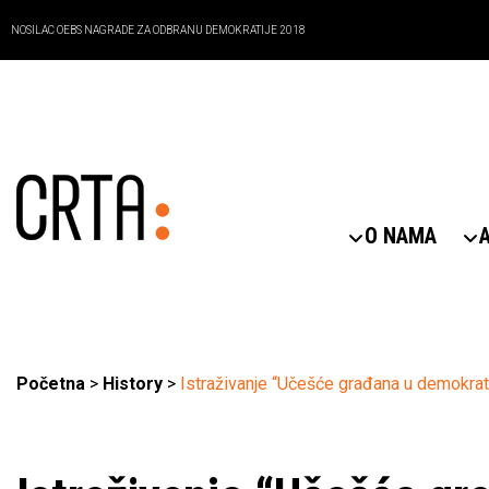
NOSILAC OEBS NAGRADE ZA ODBRANU DEMOKRATIJE 2018
O NAMA
Početna
>
History
>
Istraživanje “Učešće građana u demokra