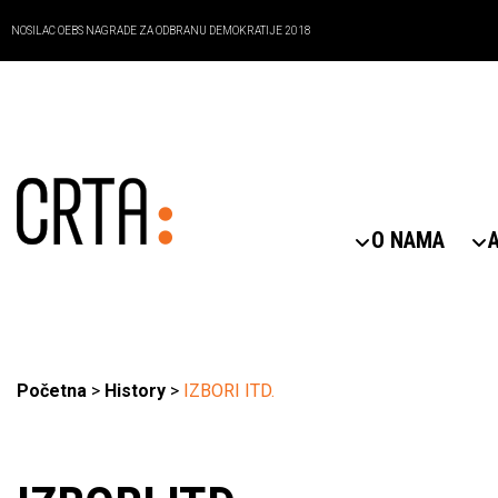
NOSILAC OEBS NAGRADE ZA ODBRANU DEMOKRATIJE 2018
O NAMA
Početna
>
History
>
IZBORI ITD.