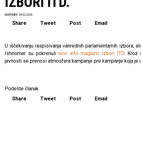
IZBORI ITD.
HISTORY
/ 18.02.2026
Share
Tweet
Post
Email
U iščekivanju raspisivanja vanrednih parlamentarnih izbora, ali 
Istinomer su pokrenuli
novi info magazin Izbori ITD
. Kroz 
javnosti se prenosi atmosfera kampanje pre kampanje koja je u
Podelite članak
Share
Tweet
Post
Email