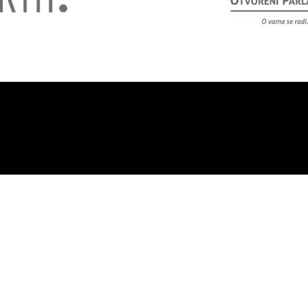
rta Co-sharing Space
Politika privatnosti
Nabavke
CRTA © 2026. All rights reserved.