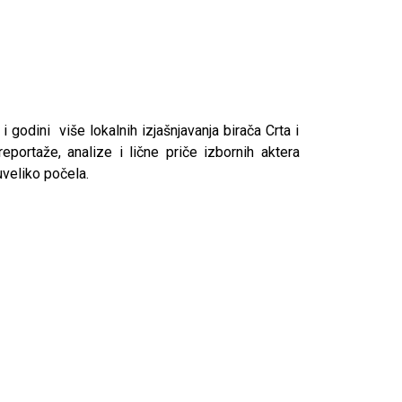
i godini više lokalnih izjašnjavanja birača Crta i
reportaže, analize i lične priče izbornih aktera
veliko počela.