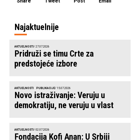
Share
Tweet
Post
Email
Najaktuelnije
AKTUELNOSTI
/ 27.07.2026
Pridruži se timu Crte za
predstojeće izbore
AKTUELNOSTI
PUBLIKACIJE
/ 15.07.2026
Novo istraživanje: Veruju u
demokratiju, ne veruju u vlast
AKTUELNOSTI
/ 02.07.2026
Fondacija Kofi Anan: U Srbiji