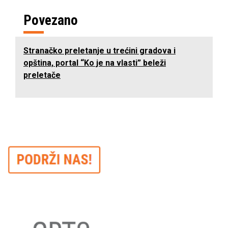
Povezano
Stranačko preletanje u trećini gradova i
opština, portal “Ko je na vlasti” beleži
preletače