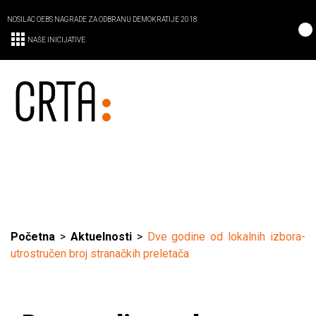
NOSILAC OEBS NAGRADE ZA ODBRANU DEMOKRATIJE 2018
NAŠE INICIJATIVE
Početna
>
Aktuelnosti
>
Dve godine od lokalnih izbora-
utrostručen broj stranačkih preletača