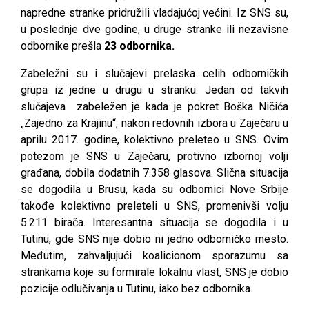
napredne stranke pridružili vladajućoj većini. Iz SNS su,
u poslednje dve godine, u druge stranke ili nezavisne
odbornike prešla
23 odbornika.
Zabeležni su i slučajevi prelaska celih odborničkih
grupa iz jedne u drugu u stranku. Jedan od takvih
slučajeva zabeležen je kada je pokret Boška Ničića
„Zajedno za Krajinu“, nakon redovnih izbora u Zaječaru u
aprilu 2017. godine, kolektivno preleteo u SNS. Ovim
potezom je SNS u Zaječaru, protivno izbornoj volji
građana, dobila dodatnih 7.358 glasova. Slična situacija
se dogodila u Brusu, kada su odbornici Nove Srbije
takođe kolektivno preleteli u SNS, promenivši volju
5.211 birača. Interesantna situacija se dogodila i u
Tutinu, gde SNS nije dobio ni jedno odborničko mesto.
Međutim, zahvaljujući koalicionom sporazumu sa
strankama koje su formirale lokalnu vlast, SNS je dobio
pozicije odlučivanja u Tutinu, iako bez odbornika.