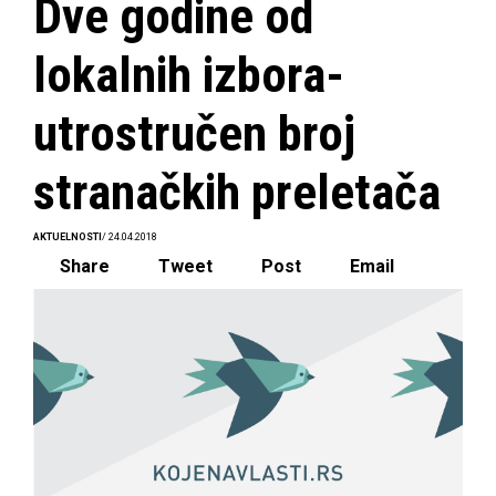
Dve godine od
lokalnih izbora-
utrostručen broj
stranačkih preletača
AKTUELNOSTI
/ 24.04.2018
Share
Tweet
Post
Email