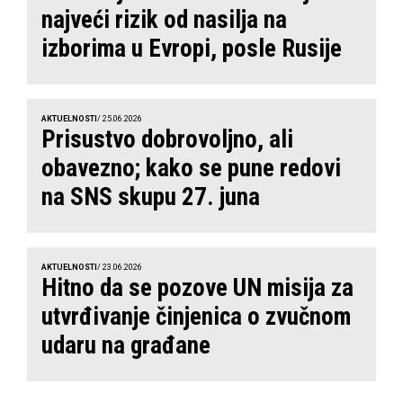
najveći rizik od nasilja na
izborima u Evropi, posle Rusije
AKTUELNOSTI
/ 25.06.2026
Prisustvo dobrovoljno, ali
obavezno; kako se pune redovi
na SNS skupu 27. juna
AKTUELNOSTI
/ 23.06.2026
Hitno da se pozove UN misija za
utvrđivanje činjenica o zvučnom
udaru na građane