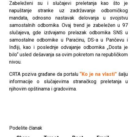
Zabeleženi su i slučajevi preletanja kao što je
napuštanje stranke uz zadržavanje odborničkog
mandata, odnosno nastavak delovanja u svojstvu
samostalnih odbornika. Ovaj trend je zabeležen u 97
slučajeva, gde izdvajamo prelazak odbornika SNS u
samostalne odbornike u Paraćinu, DS-a u Pančevu i
Inđiji, kao i poslednje odvajanje odbornika „Dosta je
bilo“ usled dešavanja sa ovim pokretom na republičkom
nivou.
CRTA poziva građane da portalu
“Ko je na vlasti”
šalju
informacije o slučajevima stranačkog preletanja u
njihovim opštinama i gradovima.
Podelite članak