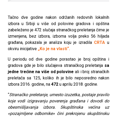
Tačno dve godine nakon održanih redovnih lokalnih
izbora u Srbiji u više od polovine gradova i opština
zabeleženo je 472 slučaja stranačkog preletanja čime je
izmenjena, bez izbora, izborna volja preko 56 hiljada
građana, pokazala je analiza koju je izradila
CRTA
u
okviru inicijative
„Ko je na vlasti“.
U periodu od dve godine porastao je broj opština i
gradova gde je bilo slučajeva stranačkog preletanja
sa
jedne trećine na više od polovine
ali i broj stranačkih
preletača sa 125, koliko ih je bilo neposredno nakon
izbora 2016. godine, na
472
u aprilu 2018. godine.
“
Stranačko preletanje, umesto izuzetka, postaje pravilo
koje vodi izigravanju poverenja građana i dovodi do
obesmišljavanja izbora. Skupštinska većina uz
«pozajmljene odbornike» čini prekrojenu skupštinsku