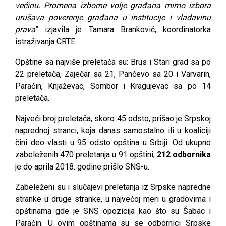
većinu. Promena izborne volje građana mimo izbora
urušava poverenje građana u institucije i vladavinu
prava
” izjavila je Tamara Branković, koordinatorka
istraživanja CRTE.
Opštine sa najviše preletača su: Brus i Stari grad sa po
22 preletača, Zaječar sa 21, Pančevo sa 20 i Varvarin,
Paraćin, Knjaževac, Sombor i Kragujevac sa po 14
preletača.
Najveći broj preletača, skoro 45 odsto, prišao je Srpskoj
naprednoj stranci, koja danas samostalno ili u koaliciji
čini deo vlasti u 95 odsto opština u Srbiji. Od ukupno
zabeleženih 470 preletanja u 91 opštini,
212 odbornika
je do aprila 2018. godine prišlo SNS-u.
Zabeleženi su i slučajevi preletanja iz Srpske napredne
stranke u druge stranke, u najvećoj meri u gradovima i
opštinama gde je SNS opozicija kao što su Šabac i
Paraćin. U ovim opštinama su se odbornici Srpske