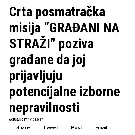
Crta posmatračka
misija “GRAĐANI NA
STRAŽI” poziva
građane da joj
prijavljuju
potencijalne izborne
nepravilnosti
AKTUELNOSTI
/ 01.03.2017
Share
Tweet
Post
Email