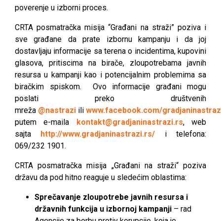
poverenje u izborni proces.
CRTA posmatračka misija “Građani na straži” poziva i
sve građane da prate izbornu kampanju i da joj
dostavljaju informacije sa terena o incidentima, kupovini
glasova, pritiscima na birače, zloupotrebama javnih
resursa u kampanji kao i potencijalnim problemima sa
biračkim spiskom. Ovo informacije građani mogu
poslati preko društvenih
mreža
@nastrazi
ili
www.facebook.com/gradjaninastraz
putem e-maila
kontakt@gradjaninastrazi.rs
, web
sajta
http://www.gradjaninastrazi.rs/
i telefona:
069/232 1901.
CRTA posmatračka misija „Građani na straži“ poziva
državu da pod hitno reaguje u sledećim oblastima:
Sprečavanje zloupotrebe javnih resursa i
državnih funkcija u izbornoj kampanji
– rad
Agencije za borbu protiv korupcije, koja je