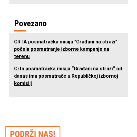
Povezano
CRTA posmatračka misija "Građani na straži"
počela posmatranje izborne kampanje na
terenu
Crta posmatračka misija “Građani na straži“ od
danas ima posmatrače u Republičkoj izbornoj
komisiji