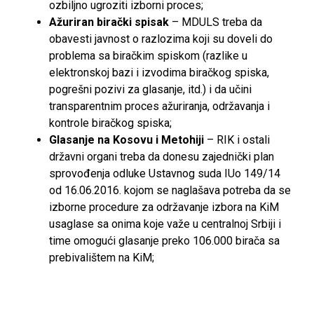
ozbiljno ugroziti izborni proces;
Ažuriran birački spisak
– MDULS treba da
obavesti javnost o razlozima koji su doveli do
problema sa biračkim spiskom (razlike u
elektronskoj bazi i izvodima biračkog spiska,
pogrešni pozivi za glasanje, itd.) i da učini
transparentnim proces ažuriranja, održavanja i
kontrole biračkog spiska;
Glasanje na Kosovu i Metohiji
– RIK i ostali
državni organi treba da donesu zajednički plan
sprovođenja odluke Ustavnog suda IUo 149/14
od 16.06.2016. kojom se naglašava potreba da se
izborne procedure za održavanje izbora na KiM
usaglase sa onima koje važe u centralnoj Srbiji i
time omogući glasanje preko 106.000 birača sa
prebivalištem na KiM;