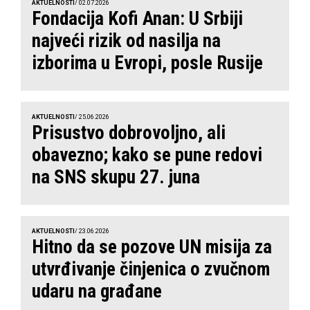
AKTUELNOSTI
/ 02.07.2026
Fondacija Kofi Anan: U Srbiji
najveći rizik od nasilja na
izborima u Evropi, posle Rusije
AKTUELNOSTI
/ 25.06.2026
Prisustvo dobrovoljno, ali
obavezno; kako se pune redovi
na SNS skupu 27. juna
AKTUELNOSTI
/ 23.06.2026
Hitno da se pozove UN misija za
utvrđivanje činjenica o zvučnom
udaru na građane