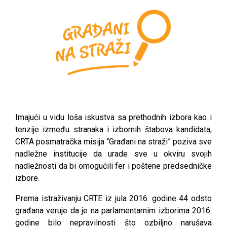
Imajući u vidu loša iskustva sa prethodnih izbora kao i
tenzije između stranaka i izbornih štabova kandidata,
CRTA posmatračka misija “Građani na straži” poziva sve
nadležne institucije da urade sve u okviru svojih
nadležnosti da bi omogućili fer i poštene predsedničke
izbore.
Prema istraživanju CRTE iz jula 2016. godine 44 odsto
građana veruje da je na parlamentarnim izborima 2016.
godine bilo nepravilnosti što ozbiljno narušava