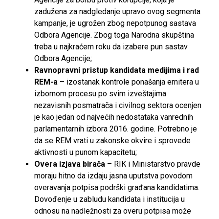
zadužena za nadgledanje upravo ovog segmenta
kampanje, je ugrožen zbog nepotpunog sastava
Odbora Agencije. Zbog toga Narodna skupština
treba u najkraćem roku da izabere pun sastav
Odbora Agencije;
Ravnopravni pristup kandidata medijima i rad
REM-a
– izostanak kontrole ponašanja emitera u
izbornom procesu po svim izveštajima
nezavisnih posmatrača i civilnog sektora ocenjen
je kao jedan od najvećih nedostataka vanrednih
parlamentarnih izbora 2016. godine. Potrebno je
da se REM vrati u zakonske okvire i sprovede
aktivnosti u punom kapacitetu;
Overa izjava birača
– RIK i Ministarstvo pravde
moraju hitno da izdaju jasna uputstva povodom
overavanja potpisa podrški građana kandidatima.
Dovođenje u zabludu kandidata i institucija u
odnosu na nadležnosti za overu potpisa može