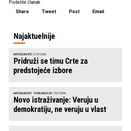
Podelite članak
Share
Tweet
Post
Email
Najaktuelnije
AKTUELNOSTI
/ 27.07.2026
Pridruži se timu Crte za
predstojeće izbore
AKTUELNOSTI
PUBLIKACIJE
/ 15.07.2026
Novo istraživanje: Veruju u
demokratiju, ne veruju u vlast