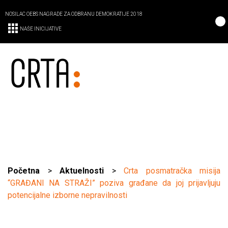
NOSILAC OEBS NAGRADE ZA ODBRANU DEMOKRATIJE 2018
NAŠE INICIJATIVE
Početna
>
Aktuelnosti
>
Crta posmatračka misija
“GRAĐANI NA STRAŽI” poziva građane da joj prijavljuju
potencijalne izborne nepravilnosti