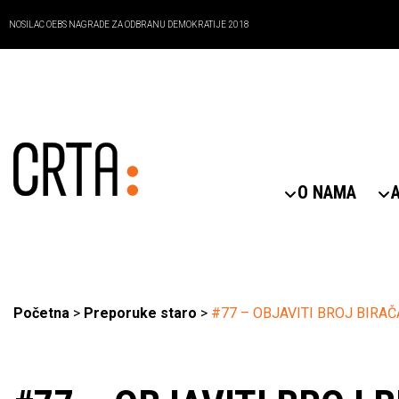
NOSILAC OEBS NAGRADE ZA ODBRANU DEMOKRATIJE 2018
O NAMA
Početna
>
Preporuke staro
>
#77 – OBJAVITI BROJ BIR