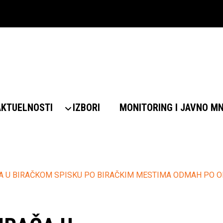
AKTUELNOSTI
IZBORI
MONITORING I JAVNO M
AČA U BIRAČKOM SPISKU PO BIRAČKIM MESTIMA ODMAH PO 