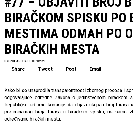
#77 – OBJAVITI BROJ 
BIRAČKOM SPISKU PO 
MESTIMA ODMAH PO O
BIRAČKIH MESTA
PREPORUKE STARO
/ 03.10.2020
Share
Tweet
Post
Email
Kako bi se unapredila transparentnost izbornog procesa i sp
odgovarajuće odredbe Zakona o jedinstvenom biračkom sp
Republičke izborne komisije da objavi ukupan broj birača u 
preliminarnog broja birača u biračkom spisku, ne samo 
određivanju biračkih mesta.