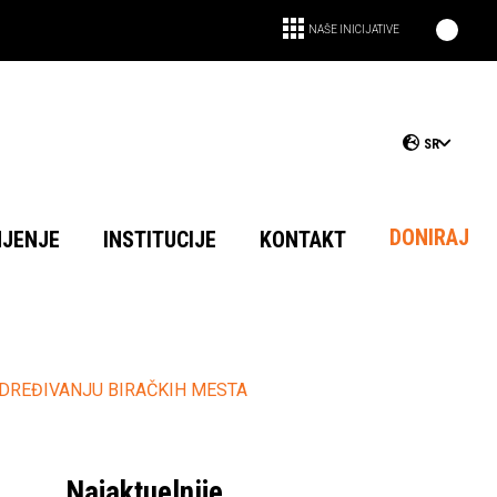
NAŠE INICIJATIVE
SR
DONIRAJ
NJENJE
INSTITUCIJE
KONTAKT
ODREĐIVANJU BIRAČKIH MESTA
Najaktuelnije