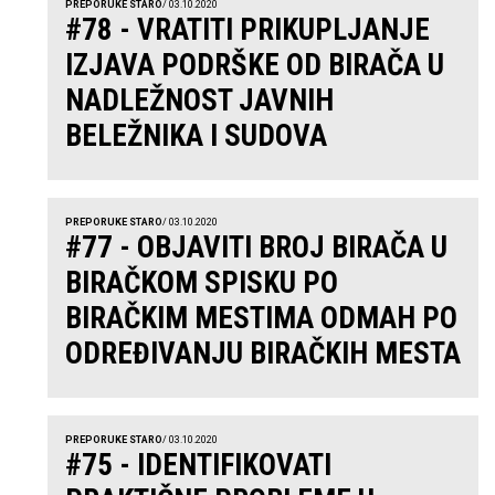
PREPORUKE STARO
/ 03.10.2020
#78 - VRATITI PRIKUPLJANJE
IZJAVA PODRŠKE OD BIRAČA U
NADLEŽNOST JAVNIH
BELEŽNIKA I SUDOVA
PREPORUKE STARO
/ 03.10.2020
#77 - OBJAVITI BROJ BIRAČA U
BIRAČKOM SPISKU PO
BIRAČKIM MESTIMA ODMAH PO
ODREĐIVANJU BIRAČKIH MESTA
PREPORUKE STARO
/ 03.10.2020
#75 - IDENTIFIKOVATI