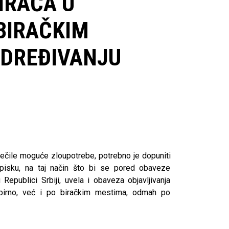
BIRAČA U
BIRAČKIM
DREĐIVANJU
rečile moguće zloupotrebe, potrebno je dopuniti
isku, na taj način što bi se pored obaveze
Republici Srbiji, uvela i obaveza objavljivanja
zbirno, već i po biračkim mestima, odmah po