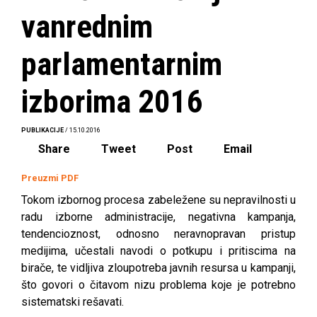
vanrednim
parlamentarnim
izborima 2016
PUBLIKACIJE
/ 15.10.2016
Share
Tweet
Post
Email
Preuzmi PDF
Tokom izbornog procesa zabeležene su nepravilnosti u
radu izborne administracije, negativna kampanja,
tendencioznost, odnosno neravnopravan pristup
medijima, učestali navodi o potkupu i pritiscima na
birače, te vidljiva zloupotreba javnih resursa u kampanji,
što govori o čitavom nizu problema koje je potrebno
sistematski rešavati.