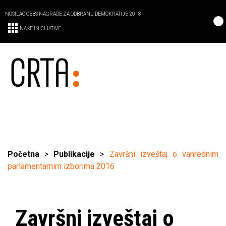
NOSILAC OEBS NAGRADE ZA ODBRANU DEMOKRATIJE 2018
NAŠE INICIJATIVE
Početna
>
Publikacije
>
Završni izveštaj o vanrednim
parlamentarnim izborima 2016
Završni izveštaj o