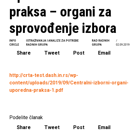
praksa – organi za
sprovođenje izbora
INFO
ISTRAŽIVANJA I ANALIZE ZA POTREBE
RAD RADNIH
/
CIRCLE
RADNIH GRUPA
GRUPA
02.09.2019
Share
Tweet
Post
Email
http://crta-test.dash.in.rs/wp-
content/uploads/2019/09/Centralni-izborni-organi-
uporedna-praksa-1.pdf
Podelite članak
Share
Tweet
Post
Email