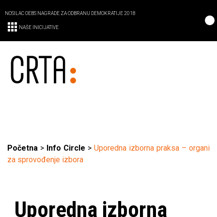
NOSILAC OEBS NAGRADE ZA ODBRANU DEMOKRATIJE 2018
NAŠE INICIJATIVE
Početna
>
Info Circle
>
Uporedna izborna praksa – organi
za sprovođenje izbora
Uporedna izborna