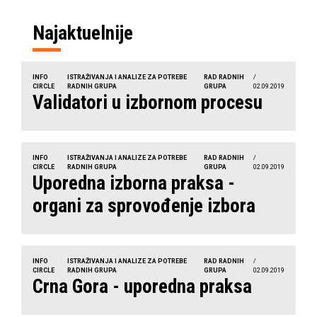
Najaktuelnije
INFO
ISTRAŽIVANJA I ANALIZE ZA POTREBE
RAD RADNIH
/
CIRCLE
RADNIH GRUPA
GRUPA
02.09.2019
Validatori u izbornom procesu
INFO
ISTRAŽIVANJA I ANALIZE ZA POTREBE
RAD RADNIH
/
CIRCLE
RADNIH GRUPA
GRUPA
02.09.2019
Uporedna izborna praksa -
organi za sprovođenje izbora
INFO
ISTRAŽIVANJA I ANALIZE ZA POTREBE
RAD RADNIH
/
CIRCLE
RADNIH GRUPA
GRUPA
02.09.2019
Crna Gora - uporedna praksa