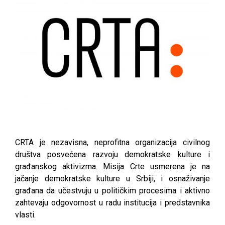
CRTA je nezavisna, neprofitna organizacija civilnog
društva posvećena razvoju demokratske kulture i
građanskog aktivizma. Misija Crte usmerena je na
jačanje demokratske kulture u Srbiji, i osnaživanje
građana da učestvuju u političkim procesima i aktivno
zahtevaju odgovornost u radu institucija i predstavnika
vlasti.