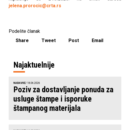
jelena.prorocic@crta.rs
Podelite članak
Share
Tweet
Post
Email
Najaktuelnije
NABAVKE
/ 18.06.2026
Poziv za dostavljanje ponuda za
usluge štampe i isporuke
štampanog materijala