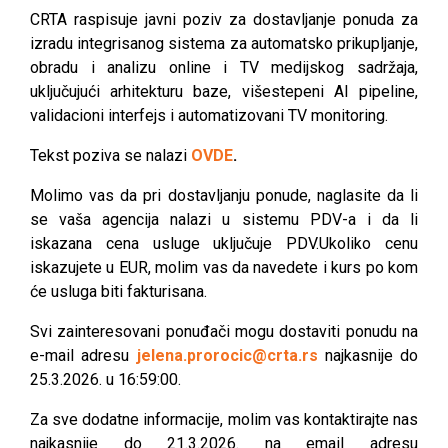
CRTA raspisuje javni poziv za dostavljanje ponuda za
izradu integrisanog sistema za automatsko prikupljanje,
obradu i analizu online i TV medijskog sadržaja,
uključujući arhitekturu baze, višestepeni AI pipeline,
validacioni interfejs i automatizovani TV monitoring.
Tekst poziva se nalazi
OVDE
.
Molimo vas da pri dostavljanju ponude, naglasite da li
se vaša agencija nalazi u sistemu PDV-a i da li
iskazana cena usluge uključuje PDV.Ukoliko cenu
iskazujete u EUR, molim vas da navedete i kurs po kom
će usluga biti fakturisana.
Svi zainteresovani ponuđači mogu dostaviti ponudu na
e-mail adresu
jelena.prorocic@crta.rs
najkasnije do
25.3.2026. u 16:59:00.
Za sve dodatne informacije, molim vas kontaktirajte nas
najkasnije do 21.3.2026. na email adresu