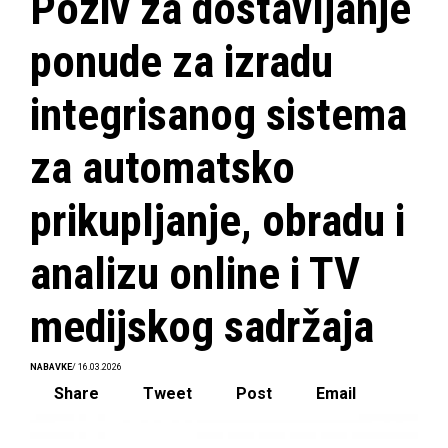
Poziv za dostavljanje
ponude za izradu
integrisanog sistema
za automatsko
prikupljanje, obradu i
analizu online i TV
medijskog sadržaja
NABAVKE
/ 16.03.2026
Share
Tweet
Post
Email