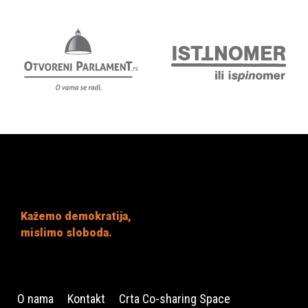
Kažemo demokratija,
mislimo sloboda.
O nama
Kontakt
Crta Co-sharing Space