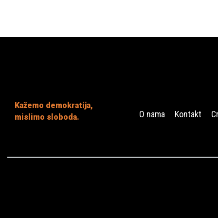
Kažemo demokratija,
O nama
Kontakt
C
mislimo sloboda.