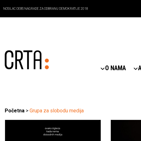
NOSILAC OEBS NAGRADE ZA ODBRANU DEMOKRATIJE 2018
O NAMA
Početna
>
Grupa za slobodu medija