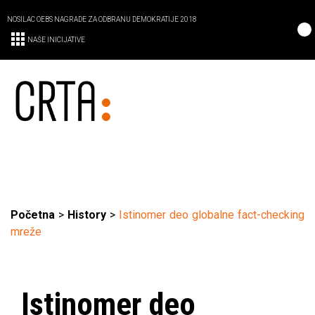
NOSILAC OEBS NAGRADE ZA ODBRANU DEMOKRATIJE 2018
NAŠE INICIJATIVE
Početna
>
History
>
Istinomer deo globalne fact-checking
mreže
Istinomer deo