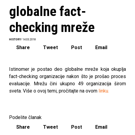
globalne fact-
checking mreže
HISTORY
/ 14.03.2018
Share
Tweet
Post
Email
Istinomer je postao deo globalne mreže koja okuplja
fact-checking organizacije nakon što je prošao proces
evaluacije. Mrežu čini ukupno 49 organizacija širom
sveta. Više o ovoj temi, pročitajte na ovom
linku.
Podelite članak
Share
Tweet
Post
Email