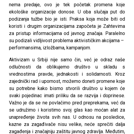
nema predaje, ovo je tek početak promena koje
ekološke organizacije donose. U oba slučaja put do
podizanja tužbe bio je isti. Praksa koja može biti od
koristi i drugim organizacijama započeta je Zahtevima
za pristup informacijama od javnog značaja. Paralelno
su podizali vidljivost problema aktivističkim akcijama –
performansima, izložbama, kampanjom.
Aktivizam u Srbiji nije samo čin, već je odraz naše
odlučnosti da oblikujemo društvo u skladu s
vrednostima pravde, jednakosti i solidarnosti. Kroz
zajednički rad i upornost, možemo doneti promene koje
su potrebne kako bismo stvorili društvo u kojem će
svaki pojedinac imati priliku da se razvija i doprinese.
Važno je da se ne povlačimo pred preprekama, već da
se udružimo i koristimo svoj glas kao moćan alat za
unapređenje života svih nas. U odnosu na posledice,
kazne za zagađivače nisu velike, neće sprečiti dalja
zagađenja i značajniju zaštitu javnog zdravlja. Međutim,