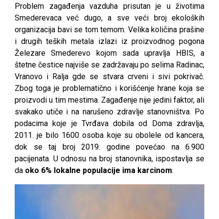
Problem zagađenja vazduha prisutan je u životima
Smederevaca već dugo, a sve veći broj ekoloških
organizacija bavi se tom temom. Velika količina prašine
i drugih teških metala izlazi iz proizvodnog pogona
Železare Smederevo kojom sada upravlja HBIS, a
štetne čestice najviše se zadržavaju po selima Radinac,
Vranovo i Ralja gde se stvara crveni i sivi pokrivač.
Zbog toga je problematično i korišćenje hrane koja se
proizvodi u tim mestima. Zagađenje nije jedini faktor, ali
svakako utiče i na narušeno zdravlje stanovništva. Po
podacima koje je Tvrđava dobila od Doma zdravlja,
2011. je bilo 1600 osoba koje su obolele od kancera,
dok se taj broj 2019. godine povećao na 6.900
pacijenata. U odnosu na broj stanovnika, ispostavlja se
da
oko 6% lokalne populacije ima karcinom
.