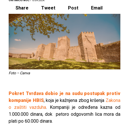
ONI IMAJU MOĆ
/ 13.09.2024.
Share
Tweet
Post
Email
Foto – Canva
Pokret Tvrđava dobio je na sudu postupak protiv
kompanije HBIS
, koja je kažnjena zbog kršenja
Zakona
o zaštiti vazduha
. Kompaniji je određena kazna od
1.000.000 dinara, dok petoro odgovornih lica mora da
plati po 60.000 dinara.