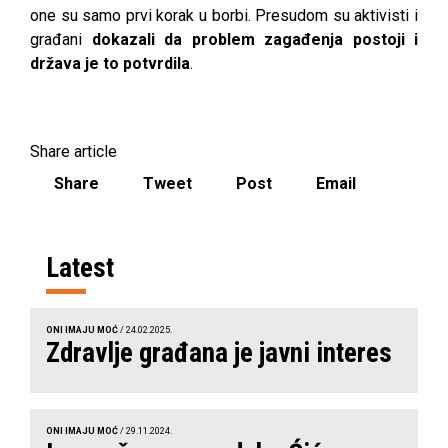
one su samo prvi korak u borbi. Presudom su aktivisti i
građani
dokazali da problem zagađenja postoji i
država je to potvrdila
.
Share article
Share
Tweet
Post
Email
Latest
ONI IMAJU MOĆ
/ 24.02.2025.
Zdravlje građana je javni interes
ONI IMAJU MOĆ
/ 29.11.2024.