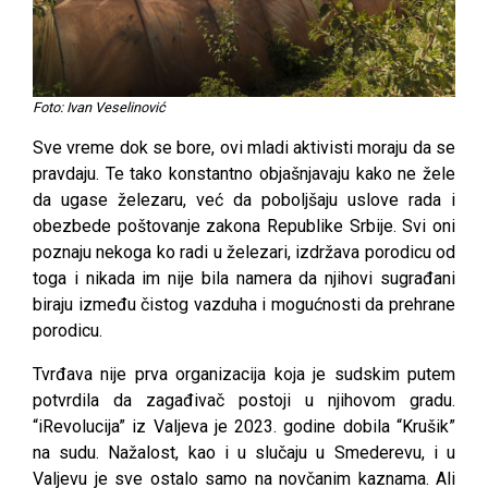
Foto: Ivan Veselinović
Sve vreme dok se bore, ovi mladi aktivisti moraju da se
pravdaju. Te tako konstantno objašnjavaju kako ne žele
da ugase železaru, već da poboljšaju uslove rada i
obezbede poštovanje zakona Republike Srbije. Svi oni
poznaju nekoga ko radi u železari, izdržava porodicu od
toga i nikada im nije bila namera da njihovi sugrađani
biraju između čistog vazduha i mogućnosti da prehrane
porodicu.
Tvrđava nije prva organizacija koja je sudskim putem
potvrdila da zagađivač postoji u njihovom gradu.
“iRevolucija” iz Valjeva je 2023. godine dobila “Krušik”
na sudu. Nažalost, kao i u slučaju u Smederevu, i u
Valjevu je sve ostalo samo na novčanim kaznama. Ali