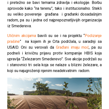
i pretežno se bavi temama zdravlja i ekologije. Borbu
sprovode kako “na terenu”, tako i institucionalno. Stekli
su veliko poverenje građana i građanki dosadašnjim
radom, pa su i jedna od najprepoznatljivijih organizacija
iz Smedereva.
Uličnim akcijama
bavili su se i na projektu “
Podizanje
prašine
” na kojem ih je Crta podržala, u saradnji sa
USAID. Oni su verovali da
Građani imaju moć
, pa su
podneli i krivičnu prijavu protiv kompanije HBIS koja
upravlja “Železarom Smederevo”. Sve akcije podržali su
i stanovnici tri sela koja se nalaze u blizini železare, a
koji su najugroženiji njenim neadekvatnim radom.