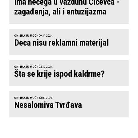
Ima nečega u vazduhu Ćićevca -
zagađenja, ali i entuzijazma
ONI IMAJU MOĆ
/ 09.11.2024.
Deca nisu reklamni materijal
ONI IMAJU MOĆ
/ 04.10.2024.
Šta se krije ispod kaldrme?
ONI IMAJU MOĆ
/ 13.09.2024.
Nesalomiva Tvrđava