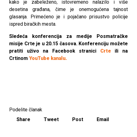
kako je zabeleženo, istovremeno nalazilo i više
desetina građana, čime je onemogućena tajnost
glasanja. Primećeno je i pojačano prisustvo policije
ispred biračkih mesta.
Sledeća konferencija za medije Posmatračke
misije Crte je u 20.15 časova. Konferenciju možete
pratiti uživo na Facebook stranici
Crte
ili na
Crtinom
YouTube kanalu.
Podelite članak
Share
Tweet
Post
Email