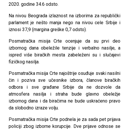
2020. godine 34.6 odsto.
Na nivou Beograda izlaznost na izborima za republički
parlament je nešto manja nego na nivou cele Srbije i
iznosi 37,9 (margina greške 0,7 odsto).
Posmatračka misija Crte ocenjuje da su prvi deo
izbornog dana obeležile tenzije i verbalno nasilje, a
ispred više biračkih mesta zabeleženi su i slučajevi
fizičkog nasilja.
Posmatračka misija Crte najoštrije osuđuje svaki nasilni
čin i poziva sve učesnike izbora, članove biračkih
odbora i sve građane Srbije da ne dozvole da
atmosfera nasilja i straha bude glavno obeležje
izbornog dana i da biračima ne bude uskraćeno pravo
da slobodno izraze volju.
Posmatračka misija Crte podnela je za sada pet prijava
policiji zbog izborne korupcije. Dve prijave odnose se