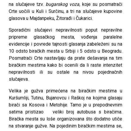
na slučajeve tzv.
bugarskog voza,
koje su posmatrači
Crte uočili u Kuli i Surčinu, a tri na slučajeve kupovine
glasova u Majdanpeku, Žitorađi i Čukarici.
Sporadični slučajevi nepravilnosti poput nepravilne
pripreme glasačkog mesta, vođenja paralelne
evidencije i povrede tajnosti glasanja zabeleženi su na
10 odsto biračkih mesta u Srbiji i 5 odsto u Beogradu.
Posmatrači Crte nastavljaju da prate dešavanja na tim
biračkim mestima kako bi ocenili da li raste intenzitet
nepravilnosti ili su ostale na nivou pojednačnih
slučajeva.
Velika je gužva primećena na biračkim mestima u
Kuršumlij
i, Tutinu, Bujanovcu i Raškoj na kojima
glasaju
birači sa Kosova i Metohije. Tamo je u prepodnevnim
satima pristizao veliki broj autobusa s biračima.
Biračka mesta su loše organizovana što dodatno utiče
na stvaranje gužve. Na pojedinim biračkim mestima se,