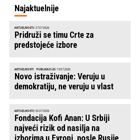
Najaktuelnije
AKTUELNOSTI
/ 27.07.2026
Pridruži se timu Crte za
predstojeće izbore
AKTUELNOSTI
PUBLIKACIJE
/ 15.07.2026
Novo istraživanje: Veruju u
demokratiju, ne veruju u vlast
AKTUELNOSTI
/ 02.07.2026
Fondacija Kofi Anan: U Srbiji
najveći rizik od nasilja na
izborima u Evropi, posle Rusije