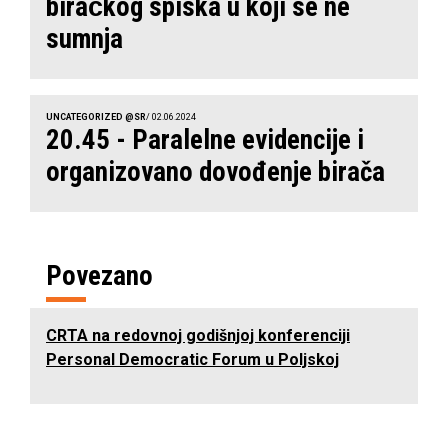
biračkog spiska u koji se ne
sumnja
UNCATEGORIZED @SR
/ 02.06.2024
20.45 - Paralelne evidencije i
organizovano dovođenje birača
Povezano
CRTA na redovnoj godišnjoj konferenciji
Personal Democratic Forum u Poljskoj