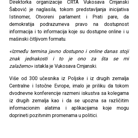
Direktorka organizacije CRTA Vukosava Crnjanski
Šabović je naglasila, tokom predstavljanja inicijativa
Istinomer, Otvoreni parlament i Prati pare, da
demokratija podrazumeva pravo na dostupnost
informacija i to informacija koje su dostupne online i u
mašinski čitljivom formatu.
«Između termina javno dostupno i online danas stoji
znak jednakosti i to je ono za šta se mi
zalažemo»
istakla je Vukosava Crnjanski.
Više od 300 učesnika iz Poljske i iz drugih zemalja
Centralne i Istočne Evrope, imalo je priliku da tokom
dvodnevne konferencije razmeni iskustva sa kolegama
iz drugih zemalja kao i da se upozna sa različitim
informacionim alatima i aplikacijama koje mogu
doprineti pozitvnim promenama u politici.