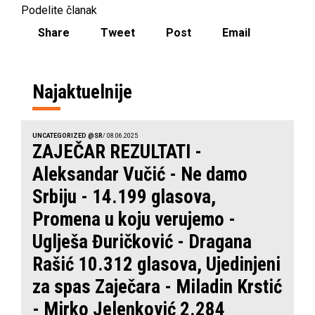
Podelite članak
Share
Tweet
Post
Email
Najaktuelnije
UNCATEGORIZED @SR
/ 08.06.2025
ZAJEČAR REZULTATI -
Aleksandar Vučić - Ne damo
Srbiju - 14.199 glasova,
Promena u koju verujemo -
Uglješa Đuričković - Dragana
Rašić 10.312 glasova, Ujedinjeni
za spas Zaječara - Miladin Krstić
- Mirko Jelenković 2.284