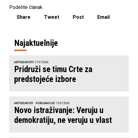
Podelite članak
Share
Tweet
Post
Email
Najaktuelnije
AKTUELNOSTI
/ 27.07.2026
Pridruži se timu Crte za
predstojeće izbore
AKTUELNOSTI
PUBLIKACIJE
/ 15.07.2026
Novo istraživanje: Veruju u
demokratiju, ne veruju u vlast