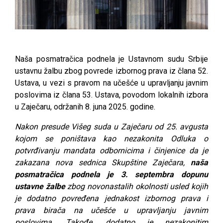
Naša posmatračica podnela je Ustavnom sudu Srbije
ustavnu žalbu zbog povrede izbornog prava iz člana 52.
Ustava, u vezi s pravom na učešće u upravljanju javnim
poslovima iz člana 53. Ustava, povodom lokalnih izbora
u Zaječaru, održanih 8. juna 2025. godine.
Nakon presude Višeg suda u Zaječaru od 25. avgusta
kojom se poništava kao nezakonita Odluka o
potvrđivanju mandata odbornicima i činjenice da je
zakazana nova sednica Skupštine Zaječara,
naša
posmatračica podnela je 3. septembra
dopunu
ustavne žalbe
zbog novonastalih okolnosti usled kojih
je dodatno povređena jednakost izbornog prava i
prava birača na učešće u upravljanju javnim
poslovima. Takođe, dodatno je nezakonitim