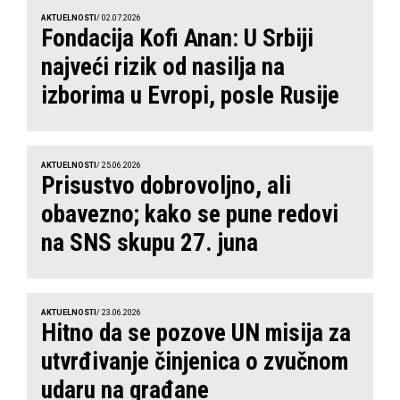
AKTUELNOSTI
/ 02.07.2026
Fondacija Kofi Anan: U Srbiji
najveći rizik od nasilja na
izborima u Evropi, posle Rusije
AKTUELNOSTI
/ 25.06.2026
Prisustvo dobrovoljno, ali
obavezno; kako se pune redovi
na SNS skupu 27. juna
AKTUELNOSTI
/ 23.06.2026
Hitno da se pozove UN misija za
utvrđivanje činjenica o zvučnom
udaru na građane