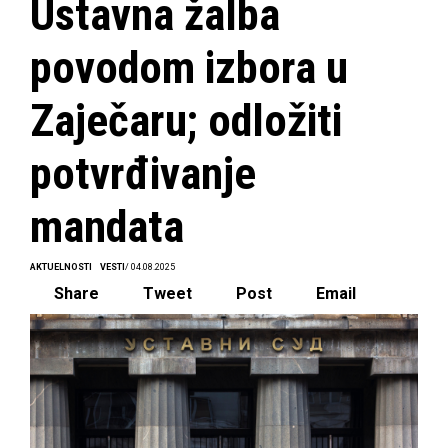
Ustavna žalba
povodom izbora u
Zaječaru; odložiti
potvrđivanje
mandata
AKTUELNOSTI
VESTI
/ 04.08.2025
Share
Tweet
Post
Email