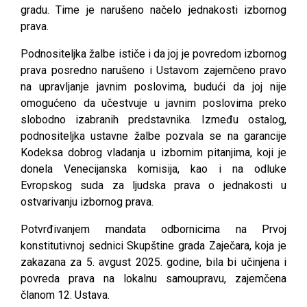
gradu. Time je narušeno načelo jednakosti izbornog
prava.
Podnositeljka žalbe ističe i da joj je povredom izbornog
prava posredno narušeno i Ustavom zajemčeno pravo
na upravljanje javnim poslovima, budući da joj nije
omogućeno da učestvuje u javnim poslovima preko
slobodno izabranih predstavnika. Između ostalog,
podnositeljka ustavne žalbe pozvala se na garancije
Kodeksa dobrog vladanja u izbornim pitanjima, koji je
donela Venecijanska komisija, kao i na odluke
Evropskog suda za ljudska prava o jednakosti u
ostvarivanju izbornog prava.
Potvrđivanjem mandata odbornicima na Prvoj
konstitutivnoj sednici Skupštine grada Zaječara, koja je
zakazana za 5. avgust 2025. godine, bila bi učinjena i
povreda prava na lokalnu samoupravu, zajemčena
članom 12. Ustava.