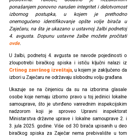
ponašanjem ponovno narušen integritet i delotvornost
izbornog postupka, u kojem je prethodno
onemogućeno identifikovanje opšte volje birača u
Zaječaru, na šta je ukazano u ustavnoj žalbi podnetoj
4. avgusta. Dopunu ustavne žalbe možete pročitati
ovde
.
U žalbi, podnetoj 4. avgusta se navode pojedinosti o
zloupotrebi biračkog spiska i ističu ključni nalazi iz
Crtinog završnog izveštaja
, u kojem je zaključeno da
izbori u Zaječaru ne održavaju slobodnu volju građana.
Ukazuje se na činjenicu da su na izborima glasale
osobe koje nemaju izborno pravo u toj jedinici lokalne
samouprave, što je utvrđeno vanrednim inspekcijskim
nadzorom koji je sproveo Upravni inspektorat
Ministarstva državne uprave i lokalne samouprave 2. i
3. jula 2025. godine. Više od 30 birača upisanih u deo
biračkog spiska za Zaječar nema prebivalište u tom